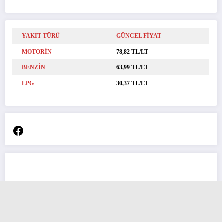
YAKIT TÜRÜ
GÜNCEL FİYAT
MOTORİN
78,82 TL/LT
BENZİN
63,99 TL/LT
LPG
30,37 TL/LT
Facebook