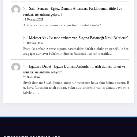
Salih Sencan
-
Egzoz Dumanı Anlamları: Farklı duman türleri ve
renkleri ne anlama geliyor?
13 Temmuz 2025
Arabada çok siyah duman çıkıyor bunun sebebi nedir?
Mehmet Ali
-
İki tane arabam var, Sigorta Basamağı Nasıl Belirlenir?
15 Haziran 2025
Evet, iki arabanız varsa sigorta basamakları farklı olabilir ve genellikle her
araç için ayrı ayrı belirlenir. Sigorta basamağı, zorunlu trafik…
Egzozcu Davut
-
Egzoz Dumanı Anlamları: Farklı duman türleri ve
renkleri ne anlama geliyor?
25 Ocak 2024
Siyah duman: Siyah duman, motorun yeterince hava almadığını gösterir. B
u, hava filtresinin tıkalı olması, yakıt püskürtmenin yanlış olması veya enje
ktörlerin…