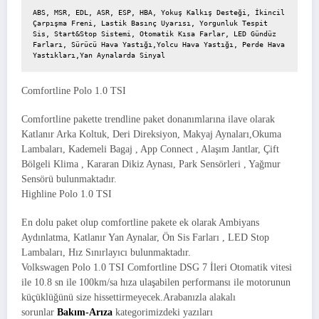
ABS, MSR, EDL, ASR, ESP, HBA, Yokuş Kalkış Desteği, İkincil 
Çarpışma Freni, Lastik Basınç Uyarısı, Yorgunluk Tespit 
Sis, Start&Stop Sistemi, Otomatik Kısa Farlar, LED Gündüz 
Farları, Sürücü Hava Yastığı,Yolcu Hava Yastığı, Perde Hava 
Yastıkları,Yan Aynalarda Sinyal
Comfortline Polo 1.0 TSI
Comfortline pakette trendline paket donanımlarına ilave olarak
Katlanır Arka Koltuk, Deri Direksiyon, Makyaj Aynaları,Okuma
Lambaları, Kademeli Bagaj , App Connect , Alaşım Jantlar, Çift
Bölgeli Klima , Kararan Dikiz Aynası, Park Sensörleri , Yağmur
Sensörü bulunmaktadır.
Highline Polo 1.0 TSI
En dolu paket olup comfortline pakete ek olarak Ambiyans
Aydınlatma, Katlanır Yan Aynalar, Ön Sis Farları , LED Stop
Lambaları, Hız Sınırlayıcı bulunmaktadır.
Volkswagen Polo 1.0 TSI Comfortline DSG 7 İleri Otomatik vitesi
ile 10.8 sn ile 100km/sa hıza ulaşabilen performansı ile motorunun
küçüklüğünü size hissettirmeyecek.Arabanızla alakalı
sorunlar
Bakım-Arıza
kategorimizdeki yazıları