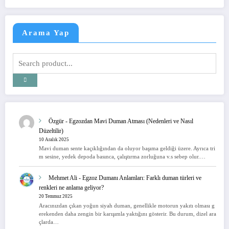
Arama Yap
Özgür
-
Egzozdan Mavi Duman Atması (Nedenleri ve Nasıl
Düzeltilir)
10 Aralık 2025
Mavi duman sente kaçıklığından da oluyor başıma geldiği üzere. Ayrıca tri
m sesine, yedek depoda basınca, çalıştırma zorluğuna v.s sebep olur.…
Mehmet Ali
-
Egzoz Dumanı Anlamları: Farklı duman türleri ve
renkleri ne anlama geliyor?
20 Temmuz 2025
Aracınızdan çıkan yoğun siyah duman, genellikle motorun yakıtı olması g
erekenden daha zengin bir karışımla yaktığını gösterir. Bu durum, dizel ara
çlarda…