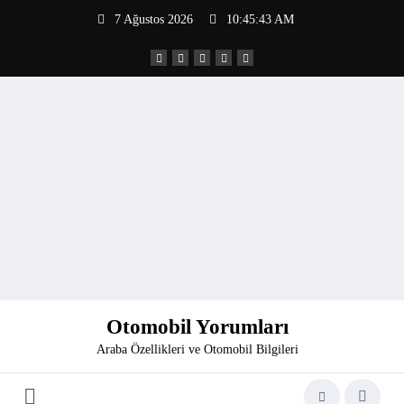
İçeriğe
7 Ağustos 2026
10:45:44 AM
atla
Otomobil Yorumları
Araba Özellikleri ve Otomobil Bilgileri