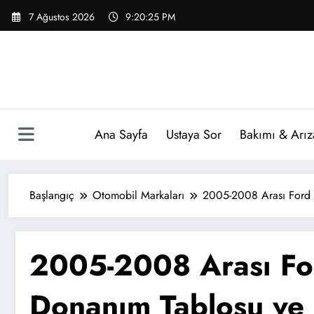
İçeriğe
7 Ağustos 2026
9:20:25 PM
atla
Ana Sayfa
Ustaya Sor
Bakımı & Arız
Başlangıç
Otomobil Markaları
2005-2008 Arası Ford 
2005-2008 Arası Fo
Donanım Tablosu ve 