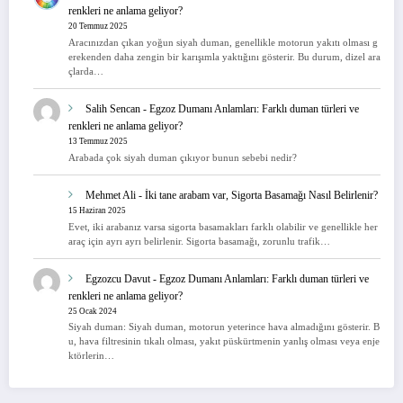
renkleri ne anlama geliyor?
20 Temmuz 2025
Aracınızdan çıkan yoğun siyah duman, genellikle motorun yakıtı olması g
erekenden daha zengin bir karışımla yaktığını gösterir. Bu durum, dizel ara
çlarda…
Salih Sencan
-
Egzoz Dumanı Anlamları: Farklı duman türleri ve
renkleri ne anlama geliyor?
13 Temmuz 2025
Arabada çok siyah duman çıkıyor bunun sebebi nedir?
Mehmet Ali
-
İki tane arabam var, Sigorta Basamağı Nasıl Belirlenir?
15 Haziran 2025
Evet, iki arabanız varsa sigorta basamakları farklı olabilir ve genellikle her
araç için ayrı ayrı belirlenir. Sigorta basamağı, zorunlu trafik…
Egzozcu Davut
-
Egzoz Dumanı Anlamları: Farklı duman türleri ve
renkleri ne anlama geliyor?
25 Ocak 2024
Siyah duman: Siyah duman, motorun yeterince hava almadığını gösterir. B
u, hava filtresinin tıkalı olması, yakıt püskürtmenin yanlış olması veya enje
ktörlerin…