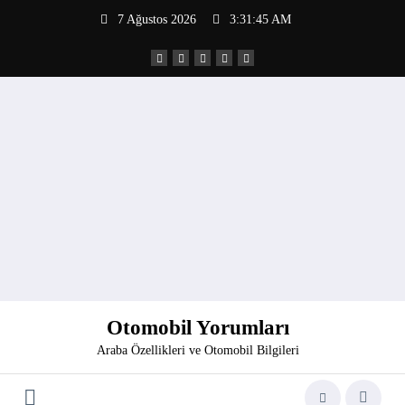
İçeriğe
7 Ağustos 2026
3:31:45 AM
atla
Otomobil Yorumları
Araba Özellikleri ve Otomobil Bilgileri