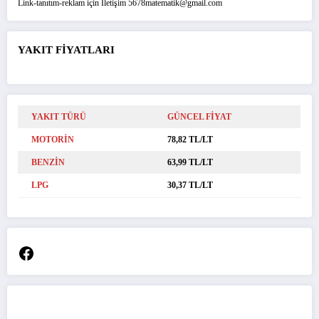
Link-tanıtım-reklam için İletişim 5678matematik@gmail.com
YAKIT FİYATLARI
YAKIT TÜRÜ
GÜNCEL FİYAT
MOTORİN
78,82 TL/LT
BENZİN
63,99 TL/LT
LPG
30,37 TL/LT
Facebook