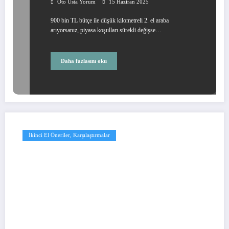
Oto Usta Yorum
15 Haziran 2025
900 bin TL bütçe ile düşük kilometreli 2. el araba
arıyorsanız, piyasa koşulları sürekli değişse…
Daha fazlasını oku
İkinci El Öneriler, Karşılaştırmalar