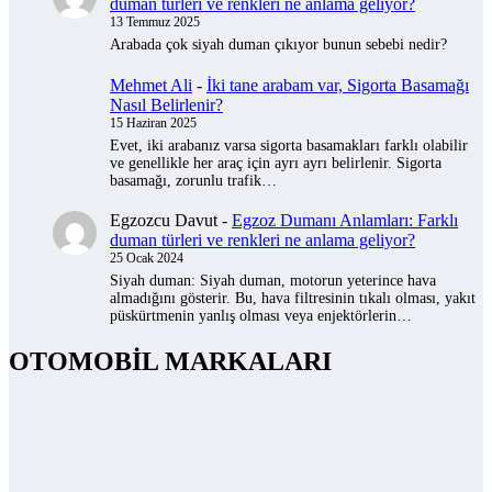
duman türleri ve renkleri ne anlama geliyor?
13 Temmuz 2025
Arabada çok siyah duman çıkıyor bunun sebebi nedir?
Mehmet Ali
-
İki tane arabam var, Sigorta Basamağı
Nasıl Belirlenir?
15 Haziran 2025
Evet, iki arabanız varsa sigorta basamakları farklı olabilir
ve genellikle her araç için ayrı ayrı belirlenir. Sigorta
basamağı, zorunlu trafik…
Egzozcu Davut
-
Egzoz Dumanı Anlamları: Farklı
duman türleri ve renkleri ne anlama geliyor?
25 Ocak 2024
Siyah duman: Siyah duman, motorun yeterince hava
almadığını gösterir. Bu, hava filtresinin tıkalı olması, yakıt
püskürtmenin yanlış olması veya enjektörlerin…
OTOMOBİL MARKALARI