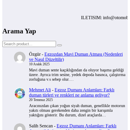
ILETISIM: info@otomobilyor
Arama Yap
Özgür
-
Egzozdan Mavi Duman Atması (Nedenleri
ve Nasıl Düzeltilir)
10 Aralık 2025
Mavi duman sente kaçıklığından da oluyor başıma geldiği
üzere. Ayrıca trim sesine, yedek depoda basınca, çalıştırma
zorluğuna v.s sebep olur.…
Mehmet Ali
-
Egzoz Dumanı Anlamları: Farklı
duman türleri ve renkleri ne anlama geliyor?
20 Temmuz 2025
Aracınızdan çıkan yoğun siyah duman, genellikle motorun
yakıtı olması gerekenden daha zengin bir karışımla
yaktığını gösterir. Bu durum, dizel araçlarda…
Salih Sencan
-
Egzoz Dumanı Anlamları: Farklı