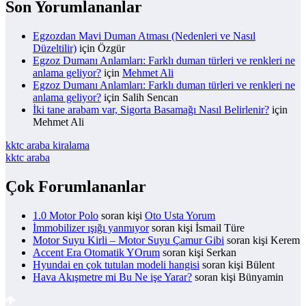
Son Yorumlananlar
Egzozdan Mavi Duman Atması (Nedenleri ve Nasıl
Düzeltilir)
için
Özgür
Egzoz Dumanı Anlamları: Farklı duman türleri ve renkleri ne
anlama geliyor?
için
Mehmet Ali
Egzoz Dumanı Anlamları: Farklı duman türleri ve renkleri ne
anlama geliyor?
için
Salih Sencan
İki tane arabam var, Sigorta Basamağı Nasıl Belirlenir?
için
Mehmet Ali
kktc araba kiralama
kktc araba
Çok Forumlananlar
1.0 Motor Polo
soran kişi
Oto Usta Yorum
İmmobilizer ışığı yanmıyor
soran kişi İsmail Türe
Motor Suyu Kirli – Motor Suyu Çamur Gibi
soran kişi Kerem
Accent Era Otomatik YOrum
soran kişi Serkan
Hyundai en çok tutulan modeli hangisi
soran kişi Bülent
Hava Akışmetre mi Bu Ne işe Yarar?
soran kişi Bünyamin