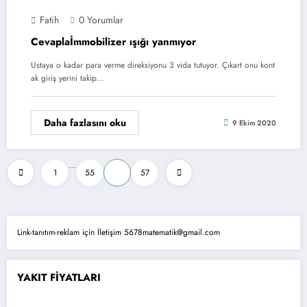
Fatih
0 Yorumlar
Cevaplaİmmobilizer ışığı yanmıyor
Ustaya o kadar para verme direksiyonu 3 vida tutuyor. Çıkart onu kont
ak giriş yerini takip…
Daha fazlasını oku
9 Ekim 2020
Yazı
…
1
55
56
57
sayfalaması
Link-tanıtım-reklam için İletişim 5678matematik@gmail.com
YAKIT FİYATLARI