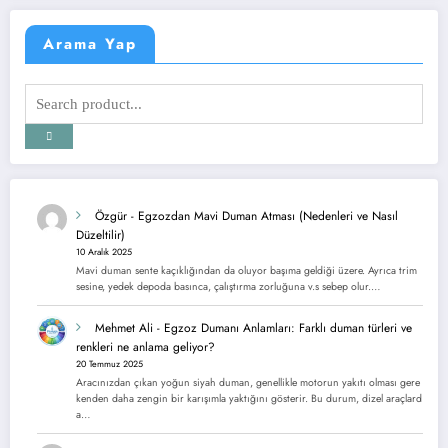
Arama Yap
Özgür
-
Egzozdan Mavi Duman Atması (Nedenleri ve Nasıl
Düzeltilir)
10 Aralık 2025
Mavi duman sente kaçıklığından da oluyor başıma geldiği üzere. Ayrıca trim
sesine, yedek depoda basınca, çalıştırma zorluğuna v.s sebep olur.…
Mehmet Ali
-
Egzoz Dumanı Anlamları: Farklı duman türleri ve
renkleri ne anlama geliyor?
20 Temmuz 2025
Aracınızdan çıkan yoğun siyah duman, genellikle motorun yakıtı olması gere
kenden daha zengin bir karışımla yaktığını gösterir. Bu durum, dizel araçlard
a…