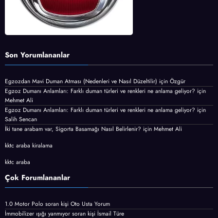
Son Yorumlananlar
Egzozdan Mavi Duman Atması (Nedenleri ve Nasıl Düzeltilir)
için
Özgür
Egzoz Dumanı Anlamları: Farklı duman türleri ve renkleri ne anlama geliyor?
için
Mehmet Ali
Egzoz Dumanı Anlamları: Farklı duman türleri ve renkleri ne anlama geliyor?
için
Salih Sencan
İki tane arabam var, Sigorta Basamağı Nasıl Belirlenir?
için
Mehmet Ali
kktc araba kiralama
kktc araba
Çok Forumlananlar
1.0 Motor Polo
soran kişi
Oto Usta Yorum
İmmobilizer ışığı yanmıyor
soran kişi İsmail Türe