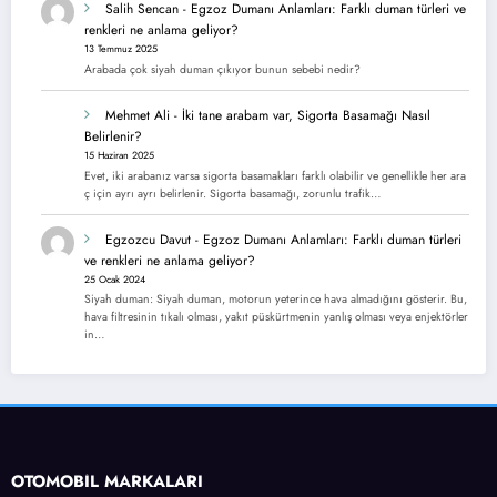
Salih Sencan
-
Egzoz Dumanı Anlamları: Farklı duman türleri ve
renkleri ne anlama geliyor?
13 Temmuz 2025
Arabada çok siyah duman çıkıyor bunun sebebi nedir?
Mehmet Ali
-
İki tane arabam var, Sigorta Basamağı Nasıl
Belirlenir?
15 Haziran 2025
Evet, iki arabanız varsa sigorta basamakları farklı olabilir ve genellikle her ara
ç için ayrı ayrı belirlenir. Sigorta basamağı, zorunlu trafik…
Egzozcu Davut
-
Egzoz Dumanı Anlamları: Farklı duman türleri
ve renkleri ne anlama geliyor?
25 Ocak 2024
Siyah duman: Siyah duman, motorun yeterince hava almadığını gösterir. Bu,
hava filtresinin tıkalı olması, yakıt püskürtmenin yanlış olması veya enjektörler
in…
OTOMOBİL MARKALARI