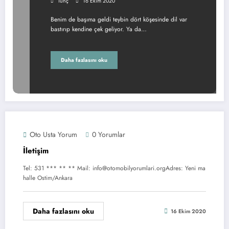
Tunç
16 Ekim 2020
Benim de başıma geldi teybin dört köşesinde dil var
bastırıp kendine çek geliyor. Ya da…
Daha fazlasını oku
Oto Usta Yorum
0 Yorumlar
İletişim
Tel: 531 *** ** ** Mail: info@otomobilyorumlari.orgAdres: Yeni ma
halle Ostim/Ankara
Daha fazlasını oku
16 Ekim 2020