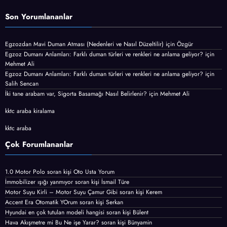
Son Yorumlananlar
Egzozdan Mavi Duman Atması (Nedenleri ve Nasıl Düzeltilir)
için
Özgür
Egzoz Dumanı Anlamları: Farklı duman türleri ve renkleri ne anlama geliyor?
için
Mehmet Ali
Egzoz Dumanı Anlamları: Farklı duman türleri ve renkleri ne anlama geliyor?
için
Salih Sencan
İki tane arabam var, Sigorta Basamağı Nasıl Belirlenir?
için
Mehmet Ali
kktc araba kiralama
kktc araba
Çok Forumlananlar
1.0 Motor Polo
soran kişi
Oto Usta Yorum
İmmobilizer ışığı yanmıyor
soran kişi İsmail Türe
Motor Suyu Kirli – Motor Suyu Çamur Gibi
soran kişi Kerem
Accent Era Otomatik YOrum
soran kişi Serkan
Hyundai en çok tutulan modeli hangisi
soran kişi Bülent
Hava Akışmetre mi Bu Ne işe Yarar?
soran kişi Bünyamin