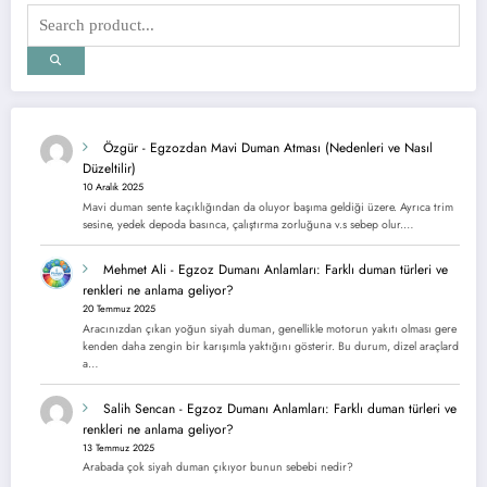
Özgür
-
Egzozdan Mavi Duman Atması (Nedenleri ve Nasıl
Düzeltilir)
10 Aralık 2025
Mavi duman sente kaçıklığından da oluyor başıma geldiği üzere. Ayrıca trim
sesine, yedek depoda basınca, çalıştırma zorluğuna v.s sebep olur.…
Mehmet Ali
-
Egzoz Dumanı Anlamları: Farklı duman türleri ve
renkleri ne anlama geliyor?
20 Temmuz 2025
Aracınızdan çıkan yoğun siyah duman, genellikle motorun yakıtı olması gere
kenden daha zengin bir karışımla yaktığını gösterir. Bu durum, dizel araçlard
a…
Salih Sencan
-
Egzoz Dumanı Anlamları: Farklı duman türleri ve
renkleri ne anlama geliyor?
13 Temmuz 2025
Arabada çok siyah duman çıkıyor bunun sebebi nedir?