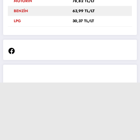
MOTORİN
78,82 TL/LT
BENZİN
63,99 TL/LT
LPG
30,37 TL/LT
Facebook