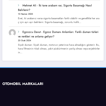
Mehmet Ali
-
İki tane arabam var, Sigorta Basamağı Nasıl
Belirlenir?
15 Haziran 2025
Evet, iki arabanız varsa sigorta basamakları farklı olabilir ve genellikle her ara
ç için ayrı ayrı belirlenir. Sigorta basamağı, zorunlu trafik…
Egzozcu Davut
-
Egzoz Dumanı Anlamları: Farklı duman türleri
ve renkleri ne anlama geliyor?
25 Ocak 2024
Siyah duman: Siyah duman, motorun yeterince hava almadığını gösterir. Bu,
hava filtresinin tıkalı olması, yakıt püskürtmenin yanlış olması veya enjektörler
in…
OTOMOBİL MARKALARI