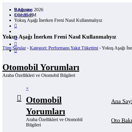
İçeriğe
9 Ağustos 2026
Başlangıç
atla
1:01:36 PM
Questions
Yokuş Aşağı İnerken Freni Nasıl Kullanmalıyız
Yokuş Aşağı İnerken Freni Nasıl Kullanmalıyız
Tüm Sorular
›
Kategori: Performans Yakıt Tüketimi
›
Yokuş Aşağı İne
Otomobil Yorumları
Araba Özellikleri ve Otomobil Bilgileri
×
Otomobil
Ana Say
Yorumları
Araba Özellikleri ve Otomobil
Oto Bakı
Bilgileri