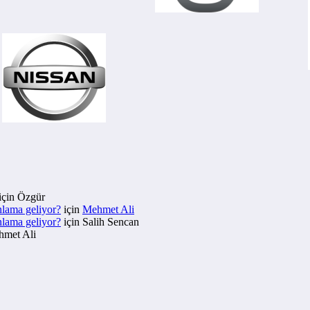
için
Özgür
nlama geliyor?
için
Mehmet Ali
nlama geliyor?
için
Salih Sencan
met Ali