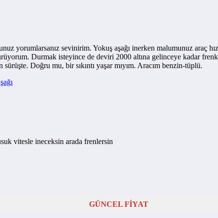
uz yorumlarsanız sevinirim. Yokuş aşağı inerken malumunuz araç hızlan
rüyorum. Durmak isteyince de deviri 2000 altına gelinceye kadar frenk
sürüşte. Doğru mu, bir sıkıntı yaşar mıyım. Aracım benzin-tüplü.
şağı
üsuk vitesle ineceksin arada frenlersin
GÜNCEL FİYAT