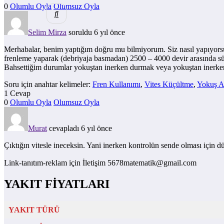
0
Olumlu Oyla
Olumsuz Oyla
Selim Mirza
soruldu 6 yıl önce
Merhabalar, benim yaptığım doğru mu bilmiyorum. Siz nasıl yapıyorsun
frenleme yaparak (debriyaja basmadan) 2500 – 4000 devir arasında sü
Bahsettiğim durumlar yokuştan inerken durmak veya yokuştan inerken 
Soru için anahtar kelimeler:
Fren Kullanımı
,
Vites Küçültme
,
Yokuş A
1 Cevap
0
Olumlu Oyla
Olumsuz Oyla
Murat
cevapladı 6 yıl önce
Çıktığın vitesle ineceksin. Yani inerken kontrolün sende olması için d
Link-tanıtım-reklam için İletişim 5678matematik@gmail.com
YAKIT FİYATLARI
YAKIT TÜRÜ