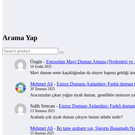
Arama Yap
Özgür
-
Egzozdan Mavi Duman Atması (Nedenleri ve Na
10 Aralık 2025
Mavi duman sente kaçıklığından da oluyor başıma geldiği üzer
Mehmet Ali
-
Egzoz Dumanı Anlamları: Farklı duman tü
20 Temmuz 2025
Aracınızdan çıkan yoğun siyah duman, genellikle motorun yak
Salih Sencan
-
Egzoz Dumanı Anlamları: Farklı duman t
13 Temmuz 2025
Arabada çok siyah duman çıkıyor bunun sebebi nedir?
Mehmet Ali
-
İki tane arabam var, Sigorta Basamağı Nas
15 Haziran 2025