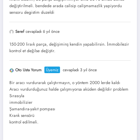
değiştirilmeli. bendede arada calisip calişmamazlik yapiyordu
sensoru degistim duzeldi
Seref
cevapladı 6 yıl önce
150-200 liraık parça, değişiminş kendin yapabilirsin. İmmobilezir
kontrol et değilse değiştir.
Oto Usta Yorum
Üyemiz
cevapladı 3 yıl önce
Bir aracı vurdurarak çalıştırmayın, o yöntem 2000 lerde kaldı
Aracı vurdurduğunuz halde çalışmıyorsa aküden değildir problem
Sırasıyla
immobilizier
Şamandıra-yakıt pompası
Krank sensörü
kontrol edilmeli.