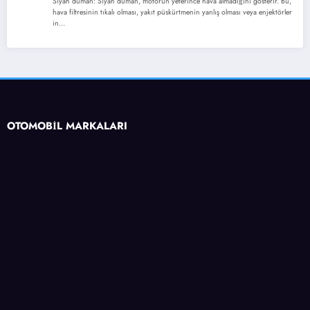
Siyah duman: Siyah duman, motorun yeterince hava almadığını gösterir. Bu,
hava filtresinin tıkalı olması, yakıt püskürtmenin yanlış olması veya enjektörler
in…
OTOMOBİL MARKALARI