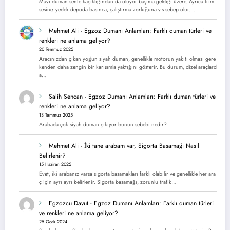
Mavi duman sente kaçıklığından da oluyor başıma geldiği üzere. Ayrıca trim
sesine, yedek depoda basınca, çalıştırma zorluğuna v.s sebep olur.…
Mehmet Ali
-
Egzoz Dumanı Anlamları: Farklı duman türleri ve
renkleri ne anlama geliyor?
20 Temmuz 2025
Aracınızdan çıkan yoğun siyah duman, genellikle motorun yakıtı olması gere
kenden daha zengin bir karışımla yaktığını gösterir. Bu durum, dizel araçlard
a…
Salih Sencan
-
Egzoz Dumanı Anlamları: Farklı duman türleri ve
renkleri ne anlama geliyor?
13 Temmuz 2025
Arabada çok siyah duman çıkıyor bunun sebebi nedir?
Mehmet Ali
-
İki tane arabam var, Sigorta Basamağı Nasıl
Belirlenir?
15 Haziran 2025
Evet, iki arabanız varsa sigorta basamakları farklı olabilir ve genellikle her ara
ç için ayrı ayrı belirlenir. Sigorta basamağı, zorunlu trafik…
Egzozcu Davut
-
Egzoz Dumanı Anlamları: Farklı duman türleri
ve renkleri ne anlama geliyor?
25 Ocak 2024