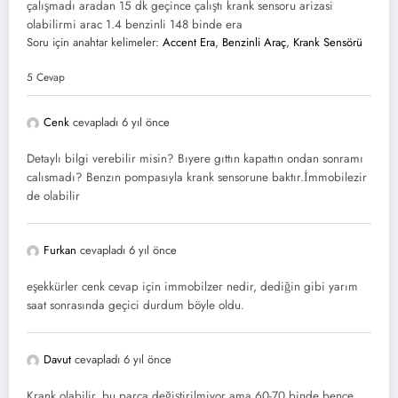
çalışmadı aradan 15 dk geçince çalıştı krank sensoru arizasi
olabilirmi arac 1.4 benzinli 148 binde era
Soru için anahtar kelimeler:
Accent Era
,
Benzinli Araç
,
Krank Sensörü
5 Cevap
Cenk
cevapladı 6 yıl önce
Detaylı bilgi verebilir misin? Bıyere gıttın kapattın ondan sonramı
calısmadı? Benzın pompasıyla krank sensorune baktır.İmmobilezir
de olabilir
Furkan
cevapladı 6 yıl önce
eşekkürler cenk cevap için immobilzer nedir, dediğin gibi yarım
saat sonrasında geçici durdum böyle oldu.
Davut
cevapladı 6 yıl önce
Krank olabilir, bu parça değiştirilmiyor ama 60-70 binde bence