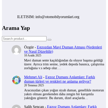
ILETISIM: info@otomobilyorumlari.org
Arama Yap
Özgür
-
Egzozdan Mavi Duman Atması (Nedenleri
ve Nasıl Düzeltilir)
10 Aralık 2025
Mavi duman sente kaçıklığından da oluyor başıma geldiği
üzere. Ayrıca trim sesine, yedek depoda basınca, çalıştırma
zorluğuna v.s sebep olur.…
Mehmet Ali
-
Egzoz Dumanı Anlamları: Farklı
duman türleri ve renkleri ne anlama geliyor?
20 Temmuz 2025
Aracınızdan çıkan yoğun siyah duman, genellikle motorun
yakıtı olması gerekenden daha zengin bir karışımla
yaktığını gösterir. Bu durum, dizel araçlarda…
Salih Sencan
-
Egzoz Dumanı Anlamları: Farklı