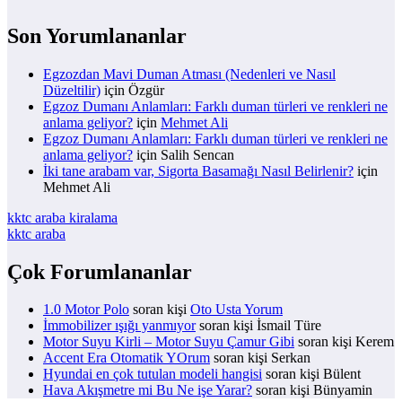
Son Yorumlananlar
Egzozdan Mavi Duman Atması (Nedenleri ve Nasıl
Düzeltilir)
için
Özgür
Egzoz Dumanı Anlamları: Farklı duman türleri ve renkleri ne
anlama geliyor?
için
Mehmet Ali
Egzoz Dumanı Anlamları: Farklı duman türleri ve renkleri ne
anlama geliyor?
için
Salih Sencan
İki tane arabam var, Sigorta Basamağı Nasıl Belirlenir?
için
Mehmet Ali
kktc araba kiralama
kktc araba
Çok Forumlananlar
1.0 Motor Polo
soran kişi
Oto Usta Yorum
İmmobilizer ışığı yanmıyor
soran kişi İsmail Türe
Motor Suyu Kirli – Motor Suyu Çamur Gibi
soran kişi Kerem
Accent Era Otomatik YOrum
soran kişi Serkan
Hyundai en çok tutulan modeli hangisi
soran kişi Bülent
Hava Akışmetre mi Bu Ne işe Yarar?
soran kişi Bünyamin