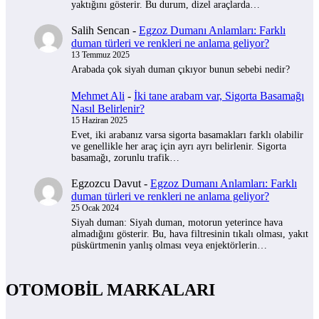
yaktığını gösterir. Bu durum, dizel araçlarda…
Salih Sencan
-
Egzoz Dumanı Anlamları: Farklı
duman türleri ve renkleri ne anlama geliyor?
13 Temmuz 2025
Arabada çok siyah duman çıkıyor bunun sebebi nedir?
Mehmet Ali
-
İki tane arabam var, Sigorta Basamağı
Nasıl Belirlenir?
15 Haziran 2025
Evet, iki arabanız varsa sigorta basamakları farklı olabilir
ve genellikle her araç için ayrı ayrı belirlenir. Sigorta
basamağı, zorunlu trafik…
Egzozcu Davut
-
Egzoz Dumanı Anlamları: Farklı
duman türleri ve renkleri ne anlama geliyor?
25 Ocak 2024
Siyah duman: Siyah duman, motorun yeterince hava
almadığını gösterir. Bu, hava filtresinin tıkalı olması, yakıt
püskürtmenin yanlış olması veya enjektörlerin…
OTOMOBİL MARKALARI