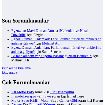
Son Yorumlananlar
Egzozdan Mavi Duman Atması (Nedenleri ve Nasıl
Düzeltilir)
için
Özgür
Egzoz Dumanı Anlamları: Farklı duman türleri ve renkleri ne
anlama geliyor?
için
Mehmet Ali
Egzoz Dumanı Anlamları: Farklı duman türleri ve renkleri ne
anlama geliyor?
için
Salih Sencan
İki tane arabam var, Sigorta Basamağı Nasıl Belirlenir?
için
Mehmet Ali
kktc araba kiralama
kktc araba
Çok Forumlananlar
1.0 Motor Polo
soran kişi
Oto Usta Yorum
İmmobilizer ışığı yanmıyor
soran kişi İsmail Türe
Motor Suyu Kirli – Motor Suyu Çamur Gibi
soran kişi Kerem
Accent Era Otomatik YOrum
soran kişi Serkan