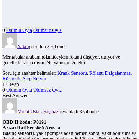
0
Olumlu Oyla
Olumsuz Oyla
Yakup
soruldu 3 yıl önce
Merhabalar arabam rölantideyken rölanti düşüyor, titriyor ve
genellikle stop ediyor. Ne yapmam gerekli
Soru için anahtar kelimeler:
Krank Sensörü
,
Rölanti Dalgalanması
,
Rölantide Stop Ediyor
1 Cevap
0
Olumlu Oyla
Olumsuz Oyla
Best Answer
Murat Usta - Şaşmaz
cevapladı 3 yıl önce
OBD II kodu: P0191
Arıza: Rail Sensörü Arızası
Basınç sensörü
, yakıt pompasından hemen sonra, yakıt borusuna ya
da enjektörlerin ön kısmına yerleştirilir. Eğer sensörden gelen bilgiler