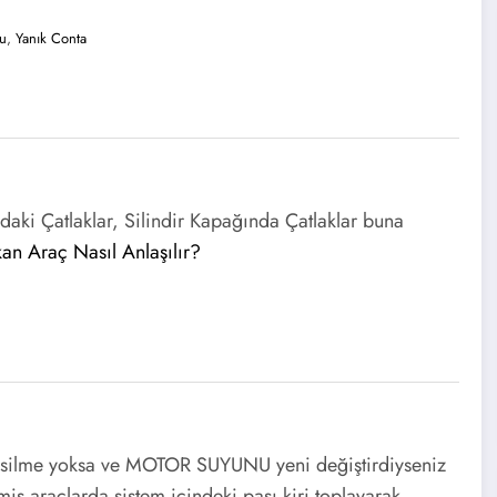
u
,
Yanık Conta
aki Çatlaklar, Silindir Kapağında Çatlaklar buna
an Araç Nasıl Anlaşılır?
eksilme yoksa ve MOTOR SUYUNU yeni değiştirdiyseniz
nmiş araçlarda sistem içindeki pası kiri toplayarak