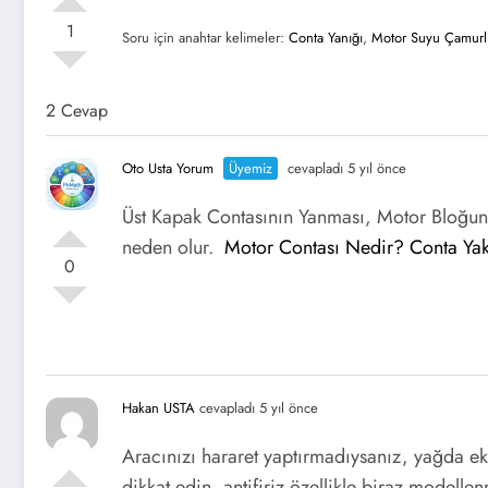
1
Soru için anahtar kelimeler:
Conta Yanığı
,
Motor Suyu Çamurl
2 Cevap
Oto Usta Yorum
Üyemiz
cevapladı 5 yıl önce
Üst Kapak Contasının Yanması, Motor Bloğund
neden olur.
Motor Contası Nedir? Conta Yak
0
Hakan USTA
cevapladı 5 yıl önce
Aracınızı hararet yaptırmadıysanız, yağda 
dikkat edin, antifiriz özellikle biraz modelle