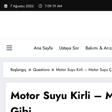
İçeriğe
7 Ağustos 2026
7:09:20 AM
atla
Ana Sayfa
Ustaya Sor
Bakımı & Arız
Başlangıç
Questions
Motor Suyu Kirli – Motor Suyu 
Motor Suyu Kirli – 
Gibi