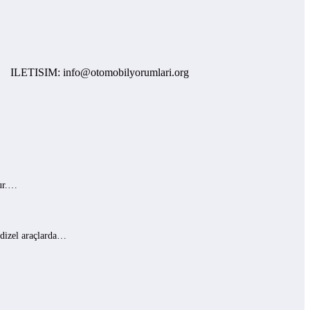
ISIM: info@otomobilyorumlari.org
lur.…
 dizel araçlarda…