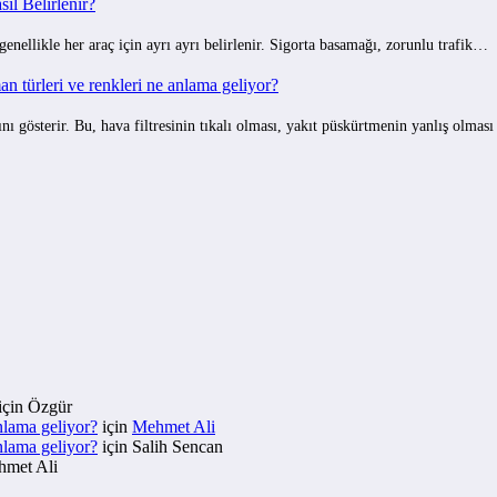
ıl Belirlenir?
 genellikle her araç için ayrı ayrı belirlenir. Sigorta basamağı, zorunlu trafik…
 türleri ve renkleri ne anlama geliyor?
gösterir. Bu, hava filtresinin tıkalı olması, yakıt püskürtmenin yanlış olmas
için
Özgür
nlama geliyor?
için
Mehmet Ali
nlama geliyor?
için
Salih Sencan
met Ali