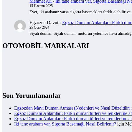
Mehmet Ali
-
İki tane arabam var, Sigorta Basamağı Nas
15 Haziran 2025
Evet, iki arabanız varsa sigorta basamakları farklı olabilir ve
Egzozcu Davut
-
Egzoz Dumanı Anlamları: Farklı duman
25 Ocak 2024
Siyah duman: Siyah duman, motorun yeterince hava almadığını 
OTOMOBİL MARKALARI
Son Yorumlananlar
Egzozdan Mavi Duman Atması (Nedenleri ve Nasıl Düzeltilir)
Egzoz Dumanı Anlamları: Farklı duman türleri ve renkleri ne a
Egzoz Dumanı Anlamları: Farklı duman türleri ve renkleri ne a
İki tane arabam var, Sigorta Basamağı Nasıl Belirlenir?
için
Meh