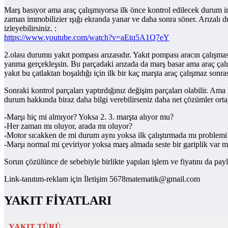
Marş basıyor ama araç çalışmıyorsa ilk önce kontrol edilecek durum imm
zaman immobilizier ışığı ekranda yanar ve daha sonra söner. Arızalı 
izleyebilirsiniz. :
https://www.youtube.com/watch?v=aEtq5A1Q7eY
2.olası durumu yakıt pompası arızasıdır. Yakıt pompası aracın çalışması
yanma gerçekleşsin. Bu parçadaki arızada da marş basar ama araç çalı
yakıt bu çatlaktan boşaldığı için ilk bir kaç marşta araç çalışmaz sonras
Sonraki kontrol parçaları yaptırdığınız değişim parçaları olabilir. Am
durum hakkında biraz daha bilgi verebilirseniz daha net çözümler orta
-Marşı hiç mi almıyor? Yoksa 2. 3. marşta alıyor mu?
-Her zaman mı oluyor, arada mı oluyor?
-Motor sıcakken de mi durum aynı yoksa ilk çalıştırmada mı problemi
-Marşı normal mi çeviriyor yoksa marş almada seste bir gariplik var m
Sorun çözülünce de sebebiyle birlikte yapılan işlem ve fiyatını da payl
Link-tanıtım-reklam için İletişim 5678matematik@gmail.com
YAKIT FİYATLARI
YAKIT TÜRÜ