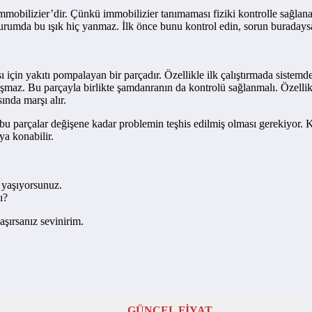
obilizier’dir. Çünkü immobilizier tanımaması fiziki kontrolle sağlanabi
durumda bu ışık hiç yanmaz. İlk önce bunu kontrol edin, sorun buradaysa
 için yakıtı pompalayan bir parçadır. Özellikle ilk çalıştırmada sistemde
şmaz. Bu parçayla birlikte şamdanranın da kontrolü sağlanmalı. Özellik
ında marşı alır.
a bu parçalar değişene kadar problemin teşhis edilmiş olması gerekiyor. 
ya konabilir.
 yaşıyorsunuz.
ı?
aşırsanız sevinirim.
GÜNCEL FİYAT