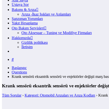
Ana Sayfa
Ustaya Sor
Bakımı & Arıza
Arıza -İkaz Işıkları ve Anlamları
Şanzıman Yorumları
Yakıt Hesaplama
Oto Bakım Servisleri
Oto Aksesuar – Tuning ve Modifiye Firmaları
Hakkımızda
Gizlilik politikası
İletişim
Başlangıç
Questions
Krank sensörü eksantrik sensörü ve enjektörler değişti marş ba
Krank sensörü eksantrik sensörü ve enjektörler değiş
Tüm Sorular
›
Kategori: Otomobil Arızaları ve Arıza Kodları
›
Krank 