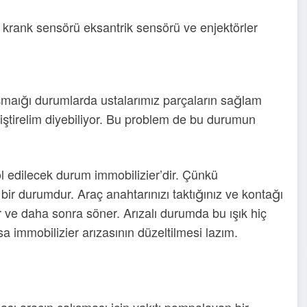
 krank sensörü eksantrik sensörü ve enjektörler
şmaığı durumlarda ustalarımız parçaların sağlam
iştirelim diyebiliyor. Bu problem de bu durumun
l edilecek durum immobilizier’dir. Çünkü
 bir durumdur. Araç anahtarınızı taktığınız ve kontağı
 ve daha sonra söner. Arızalı durumda bu ışık hiç
 immobilizier arızasının düzeltilmesi lazım.
ILETIS
ası aracın çalışması için yakıtı pompalayan bir