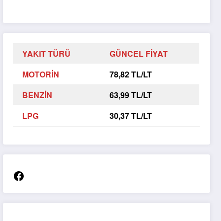
YAKIT TÜRÜ
GÜNCEL FİYAT
MOTORİN
78,82 TL/LT
BENZİN
63,99 TL/LT
LPG
30,37 TL/LT
Facebook