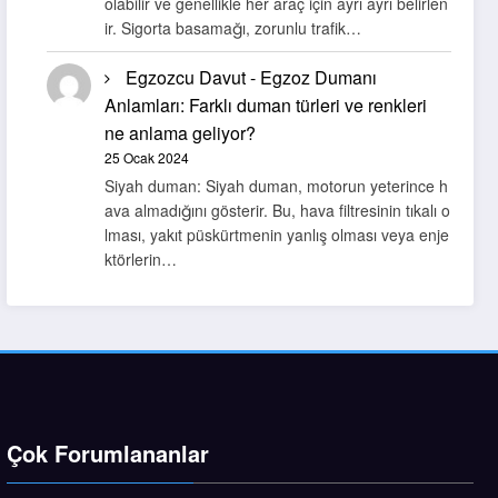
olabilir ve genellikle her araç için ayrı ayrı belirlen
ir. Sigorta basamağı, zorunlu trafik…
Egzozcu Davut
-
Egzoz Dumanı
Anlamları: Farklı duman türleri ve renkleri
ne anlama geliyor?
25 Ocak 2024
Siyah duman: Siyah duman, motorun yeterince h
ava almadığını gösterir. Bu, hava filtresinin tıkalı o
lması, yakıt püskürtmenin yanlış olması veya enje
ktörlerin…
Çok Forumlananlar