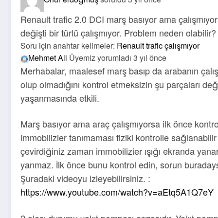
Renault trafic 2.0 DCI marş basıyor ama çalışmıyor
değişti bir türlü çalışmıyor. Problem neden olabilir?
Soru için anahtar kelimeler:
Renault trafic çalışmıyor
Mehmet Ali
Üyemiz
yorumladı 3 yıl önce
Merhabalar, maalesef marş basıp da arabanın çalı
olup olmadığını kontrol etmeksizin şu parçaları değ
yaşanmasında etkili.
Marş basıyor ama araç çalışmıyorsa ilk önce kontro
immobilizier tanımaması fiziki kontrolle sağlanabilir
çevirdiğiniz zaman immobilizier ışığı ekranda yanar
yanmaz. İlk önce bunu kontrol edin, sorun buradaysa
Şuradaki videoyu izleyebilirsiniz. :
https://www.youtube.com/watch?v=aEtq5A1Q7eY
2.olası durumu yakıt pompası arızasıdır. Yakıt pomp