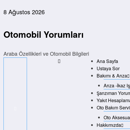
İçeriğe
atla
8 Ağustos 2026
Otomobil Yorumları
Araba Özellikleri ve Otomobil Bilgileri
Ana Sayfa
Ustaya Sor
Bakımı & Arıza
Arıza -İkaz I
Şanzıman Yorum
Yakıt Hesaplam
Oto Bakım Servi
Oto Aksesuar
Hakkımızda