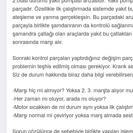
parçadır. Özellikle ilk çalıştırmada sistemde yakıt bu
ateşleme ve yanma gerçekleşsin. Bu parçadaki ar
parçayla birlikte şamdanranın da kontrolü sağlanmal
şamandra çatlağı olan araçlarda yakıt bu çatlaktan 
sonrasında marşı alır.
Sonraki kontrol parçaları yaptırdığınız değişim par
problemin teşhis edilmiş olması gerekiyor. Krank se
Siz de durum hakkında biraz daha bilgi verebilirsen
-Marşı hiç mi almıyor? Yoksa 2. 3. marşta alıyor m
-Her zaman mı oluyor, arada mı oluyor?
-Motor sıcakken de mi durum aynı yoksa ilk çalışt
-Marşı normal mi çeviriyor yoksa marş almada seste
Sorun çözülünce de sebebiyle birlikte yapılan işlem 