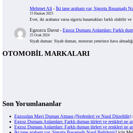
Mehmet Ali
-
İki tane arabam var, Sigorta Basamağı Nas
15 Haziran 2025
Evet, iki arabanız varsa sigorta basamakları farklı olabilir ve
Egzozcu Davut
-
Egzoz Dumanı Anlamları: Farklı duman
25 Ocak 2024
Siyah duman: Siyah duman, motorun yeterince hava almadığını 
OTOMOBİL MARKALARI
Son Yorumlananlar
Egzozdan Mavi Duman Atması (Nedenleri ve Nasıl Düzeltilir)
Egzoz Dumanı Anlamları: Farklı duman türleri ve renkleri ne a
Egzoz Dumanı Anlamları: Farklı duman türleri ve renkleri ne a
İki tane arabam var, Sigorta Basamağı Nasıl Belirlenir?
için
Meh