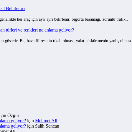
ıl Belirlenir?
 genellikle her araç için ayrı ayrı belirlenir. Sigorta basamağı, zorunlu trafik…
 türleri ve renkleri ne anlama geliyor?
gösterir. Bu, hava filtresinin tıkalı olması, yakıt püskürtmenin yanlış olmas
için
Özgür
nlama geliyor?
için
Mehmet Ali
nlama geliyor?
için
Salih Sencan
met Ali