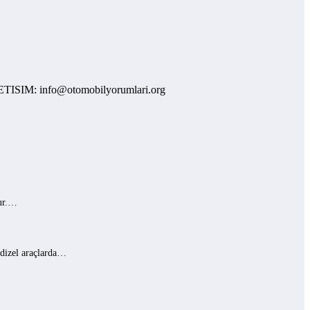
: info@otomobilyorumlari.org
lur.…
 dizel araçlarda…