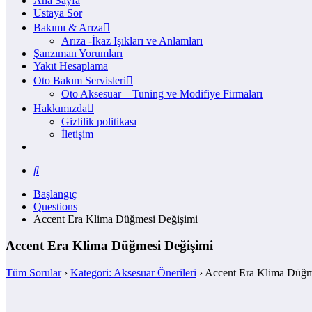
Ana Sayfa
Ustaya Sor
Bakımı & Arıza
Arıza -İkaz Işıkları ve Anlamları
Şanzıman Yorumları
Yakıt Hesaplama
Oto Bakım Servisleri
Oto Aksesuar – Tuning ve Modifiye Firmaları
Hakkımızda
Gizlilik politikası
İletişim
Başlangıç
Questions
Accent Era Klima Düğmesi Değişimi
Accent Era Klima Düğmesi Değişimi
Tüm Sorular
›
Kategori: Aksesuar Önerileri
›
Accent Era Klima Düğm