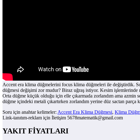
Accent era klima düğmelerini focus klima düğmeleri ile değiştirdik. S
düğmesi değişimi zor mudur? Biraz uğraş istiyor. Kesim işlemlerinde ı
Orta düğme küçük olduğu için elle çıkarmada zorlandım ama azmin so
düğme içindeki metali çıkartırken zorlandım yerine düz sactan parça 
Soru için anahtar kelimeler:
Accent Era Klima Düğmesi
,
Klima Düğme
Link-tanıtım-reklam için İletişim 5678matematik@gmail.com
YAKIT FİYATLARI