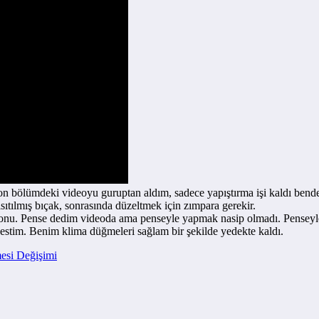
on bölümdeki videoyu guruptan aldım, sadece yapıştırma işi kaldı bende 
sıtılmış bıçak, sonrasında düzeltmek için zımpara gerekir.
nu. Pense dedim videoda ama penseyle yapmak nasip olmadı. Penseyle ç
kestim. Benim klima düğmeleri sağlam bir şekilde yedekte kaldı.
si Değişimi