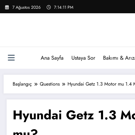
İçeriğe
7 Ağustos 2026
7:14:12 PM
atla
Ana Sayfa
Ustaya Sor
Bakımı & Arız
Başlangıç
Questions
Hyundai Getz 1.3 Motor mu 1.4
Hyundai Getz 1.3 M
mu?