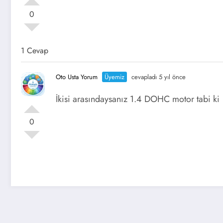
0
1 Cevap
Oto Usta Yorum
Üyemiz
cevapladı 5 yıl önce
İkisi arasındaysanız 1.4 DOHC motor tabi ki
0