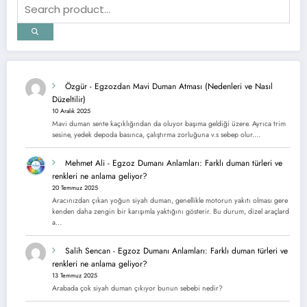
Özgür
-
Egzozdan Mavi Duman Atması (Nedenleri ve Nasıl
Düzeltilir)
10 Aralık 2025
Mavi duman sente kaçıklığından da oluyor başıma geldiği üzere. Ayrıca trim
sesine, yedek depoda basınca, çalıştırma zorluğuna v.s sebep olur.…
Mehmet Ali
-
Egzoz Dumanı Anlamları: Farklı duman türleri ve
renkleri ne anlama geliyor?
20 Temmuz 2025
Aracınızdan çıkan yoğun siyah duman, genellikle motorun yakıtı olması gere
kenden daha zengin bir karışımla yaktığını gösterir. Bu durum, dizel araçlard
a…
Salih Sencan
-
Egzoz Dumanı Anlamları: Farklı duman türleri ve
renkleri ne anlama geliyor?
13 Temmuz 2025
Arabada çok siyah duman çıkıyor bunun sebebi nedir?