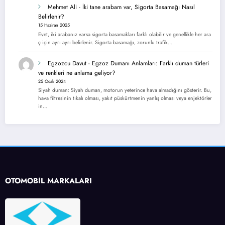
Mehmet Ali
-
İki tane arabam var, Sigorta Basamağı Nasıl
Belirlenir?
15 Haziran 2025
Evet, iki arabanız varsa sigorta basamakları farklı olabilir ve genellikle her ara
ç için ayrı ayrı belirlenir. Sigorta basamağı, zorunlu trafik…
Egzozcu Davut
-
Egzoz Dumanı Anlamları: Farklı duman türleri
ve renkleri ne anlama geliyor?
25 Ocak 2024
Siyah duman: Siyah duman, motorun yeterince hava almadığını gösterir. Bu,
hava filtresinin tıkalı olması, yakıt püskürtmenin yanlış olması veya enjektörler
in…
OTOMOBİL MARKALARI