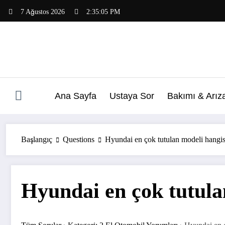
İçeriğe
7 Ağustos 2026
2:35:05 PM
atla
Ana Sayfa
Ustaya Sor
Bakımı & Arız
Başlangıç
Questions
Hyundai en çok tutulan modeli hangis
Hyundai en çok tutula