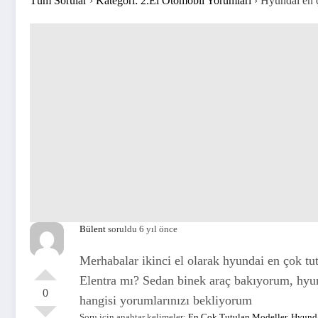
Tüm Sorular
›
Kategori: 2.El Otomobil Yorumları
›
Hyundai en ç
Bülent
soruldu 6 yıl önce
Merhabalar ikinci el olarak hyundai en çok t
Elentra mı? Sedan binek araç bakıyorum, hyun
0
hangisi yorumlarınızı bekliyorum
Soru için anahtar kelimeler:
En Çok Tutulan Modeller
,
Hyund