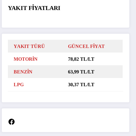
YAKIT FİYATLARI
YAKIT TÜRÜ
GÜNCEL FİYAT
MOTORİN
78,82 TL/LT
BENZİN
63,99 TL/LT
LPG
30,37 TL/LT
Facebook