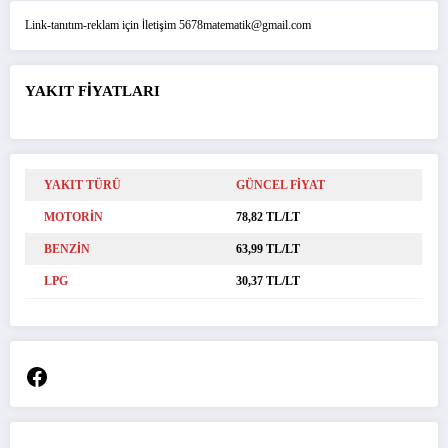
Link-tanıtım-reklam için İletişim 5678matematik@gmail.com
YAKIT FİYATLARI
YAKIT TÜRÜ
GÜNCEL FİYAT
MOTORİN
78,82 TL/LT
BENZİN
63,99 TL/LT
LPG
30,37 TL/LT
Facebook