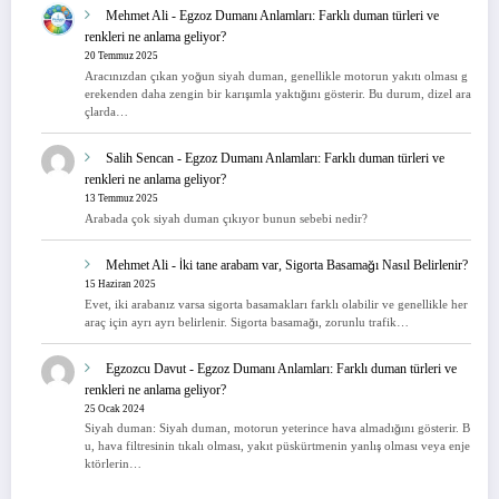
Mehmet Ali
-
Egzoz Dumanı Anlamları: Farklı duman türleri ve
renkleri ne anlama geliyor?
20 Temmuz 2025
Aracınızdan çıkan yoğun siyah duman, genellikle motorun yakıtı olması g
erekenden daha zengin bir karışımla yaktığını gösterir. Bu durum, dizel ara
çlarda…
Salih Sencan
-
Egzoz Dumanı Anlamları: Farklı duman türleri ve
renkleri ne anlama geliyor?
13 Temmuz 2025
Arabada çok siyah duman çıkıyor bunun sebebi nedir?
Mehmet Ali
-
İki tane arabam var, Sigorta Basamağı Nasıl Belirlenir?
15 Haziran 2025
Evet, iki arabanız varsa sigorta basamakları farklı olabilir ve genellikle her
araç için ayrı ayrı belirlenir. Sigorta basamağı, zorunlu trafik…
Egzozcu Davut
-
Egzoz Dumanı Anlamları: Farklı duman türleri ve
renkleri ne anlama geliyor?
25 Ocak 2024
Siyah duman: Siyah duman, motorun yeterince hava almadığını gösterir. B
u, hava filtresinin tıkalı olması, yakıt püskürtmenin yanlış olması veya enje
ktörlerin…