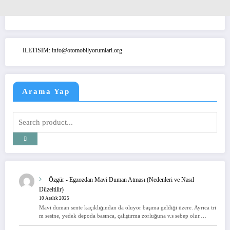
ILETISIM: info@otomobilyorumlari.org
Arama Yap
Özgür
-
Egzozdan Mavi Duman Atması (Nedenleri ve Nasıl
Düzeltilir)
10 Aralık 2025
Mavi duman sente kaçıklığından da oluyor başıma geldiği üzere. Ayrıca tri
m sesine, yedek depoda basınca, çalıştırma zorluğuna v.s sebep olur.…