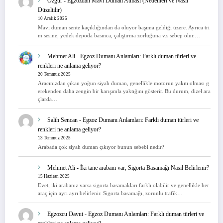
Özgür
-
Egzozdan Mavi Duman Atması (Nedenleri ve Nasıl
Düzeltilir)
10 Aralık 2025
Mavi duman sente kaçıklığından da oluyor başıma geldiği üzere. Ayrıca tri
m sesine, yedek depoda basınca, çalıştırma zorluğuna v.s sebep olur.…
Mehmet Ali
-
Egzoz Dumanı Anlamları: Farklı duman türleri ve
renkleri ne anlama geliyor?
20 Temmuz 2025
Aracınızdan çıkan yoğun siyah duman, genellikle motorun yakıtı olması g
erekenden daha zengin bir karışımla yaktığını gösterir. Bu durum, dizel ara
çlarda…
Salih Sencan
-
Egzoz Dumanı Anlamları: Farklı duman türleri ve
renkleri ne anlama geliyor?
13 Temmuz 2025
Arabada çok siyah duman çıkıyor bunun sebebi nedir?
Mehmet Ali
-
İki tane arabam var, Sigorta Basamağı Nasıl Belirlenir?
15 Haziran 2025
Evet, iki arabanız varsa sigorta basamakları farklı olabilir ve genellikle her
araç için ayrı ayrı belirlenir. Sigorta basamağı, zorunlu trafik…
Egzozcu Davut
-
Egzoz Dumanı Anlamları: Farklı duman türleri ve