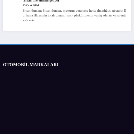
renkleri ne anlama geliyor?
25 Ocak 2024
Siyah duman: Siyah duman, motorun yeterince hava almadığını gösterir. B
u, hava filtresinin tıkalı olması, yakıt püskürtmenin yanlış olması veya enje
ktörlerin…
OTOMOBİL MARKALARI