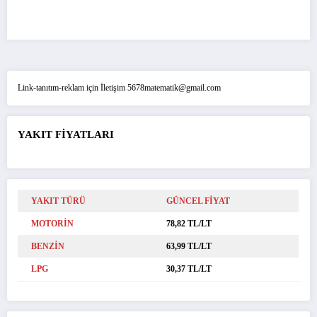
Link-tanıtım-reklam için İletişim 5678matematik@gmail.com
YAKIT FİYATLARI
YAKIT TÜRÜ
GÜNCEL FİYAT
MOTORİN
78,82 TL/LT
BENZİN
63,99 TL/LT
LPG
30,37 TL/LT