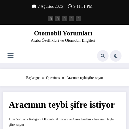
İçeriğe
7 Ağustos 2026
9:11:31 PM
atla
Otomobil Yorumları
Araba Özellikleri ve Otomobil Bilgileri
Başlangıç
Questions
Aracımın teybi şifre istiyor
Aracımın teybi şifre istiyor
Tüm Sorular
›
Kategori: Otomobil Arızaları ve Arıza Kodları
›
Aracımın teybi
şifre istiyor