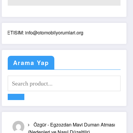
SIM: info@otomobilyorumlari.org
Arama Yap
Özgür
-
Egzozdan Mavi Duman Atması
(Nedenleri ve Nasıl Düzeltilir)