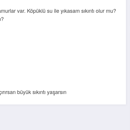
amurlar var. Köpüklü su ile yıkasam sıkıntı olur mu?
m?
açırırsan büyük sıkıntı yaşarsın