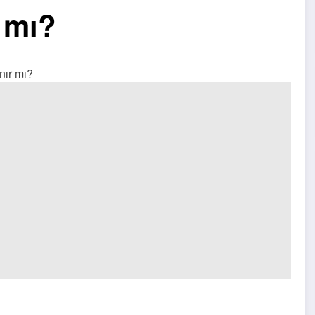
 mı?
nır mı?