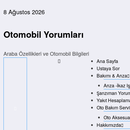
İçeriğe
atla
8 Ağustos 2026
Otomobil Yorumları
Araba Özellikleri ve Otomobil Bilgileri
Ana Sayfa
Ustaya Sor
Bakımı & Arıza
Arıza -İkaz I
Şanzıman Yorum
Yakıt Hesaplam
Oto Bakım Servi
Oto Aksesuar
Hakkımızda