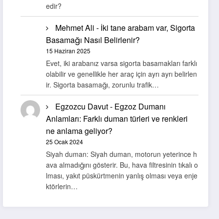
edir?
Mehmet Ali
-
İki tane arabam var, Sigorta
Basamağı Nasıl Belirlenir?
15 Haziran 2025
Evet, iki arabanız varsa sigorta basamakları farklı
olabilir ve genellikle her araç için ayrı ayrı belirlen
ir. Sigorta basamağı, zorunlu trafik…
Egzozcu Davut
-
Egzoz Dumanı
Anlamları: Farklı duman türleri ve renkleri
ne anlama geliyor?
25 Ocak 2024
Siyah duman: Siyah duman, motorun yeterince h
ava almadığını gösterir. Bu, hava filtresinin tıkalı o
lması, yakıt püskürtmenin yanlış olması veya enje
ktörlerin…