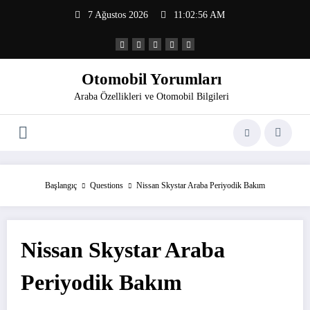
İçeriğe
7 Ağustos 2026
11:02:56 AM
atla
Otomobil Yorumları
Araba Özellikleri ve Otomobil Bilgileri
Başlangıç
Questions
Nissan Skystar Araba Periyodik Bakım
Nissan Skystar Araba
Periyodik Bakım