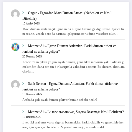
Özgür
-
Egzozdan Mavi Duman Atması (Nedenleri ve Nasıl
Düzeltilir)
10 Aralık 2025
Mavi duman sente kaçıklığından da oluyor başıma geldiği üzere. Ayrıca tri
m sesine, yedek depoda basınca, çalıştırma zorluğuna v.s sebep olur.…
Mehmet Ali
-
Egzoz Dumanı Anlamları: Farklı duman türleri ve
renkleri ne anlama geliyor?
20 Temmuz 2025
Aracınızdan çıkan yoğun siyah duman, genellikle motorun yakıtı olması g
erekenden daha zengin bir karışımla yaktığını gösterir. Bu durum, dizel ara
çlarda…
Salih Sencan
-
Egzoz Dumanı Anlamları: Farklı duman türleri ve
renkleri ne anlama geliyor?
13 Temmuz 2025
Arabada çok siyah duman çıkıyor bunun sebebi nedir?
Mehmet Ali
-
İki tane arabam var, Sigorta Basamağı Nasıl Belirlenir?
15 Haziran 2025
Evet, iki arabanız varsa sigorta basamakları farklı olabilir ve genellikle her
araç için ayrı ayrı belirlenir. Sigorta basamağı, zorunlu trafik…