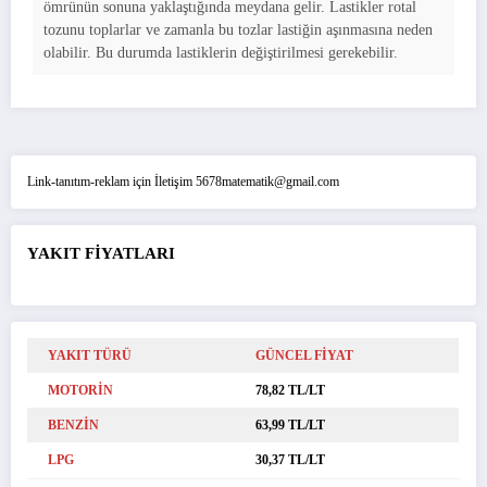
ömrünün sonuna yaklaştığında meydana gelir. Lastikler rotal
tozunu toplarlar ve zamanla bu tozlar lastiğin aşınmasına neden
olabilir. Bu durumda lastiklerin değiştirilmesi gerekebilir.
Link-tanıtım-reklam için İletişim 5678matematik@gmail.com
YAKIT FİYATLARI
YAKIT TÜRÜ
GÜNCEL FİYAT
MOTORİN
78,82 TL/LT
BENZİN
63,99 TL/LT
LPG
30,37 TL/LT