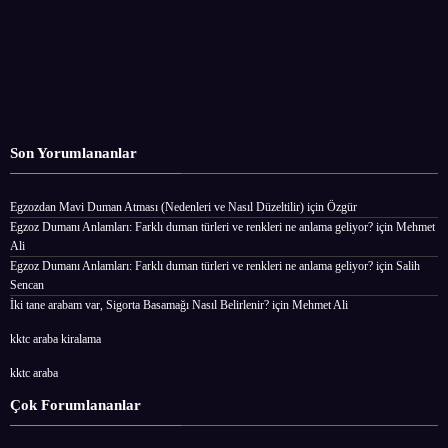
Son Yorumlananlar
Egzozdan Mavi Duman Atması (Nedenleri ve Nasıl Düzeltilir)
için
Özgür
Egzoz Dumanı Anlamları: Farklı duman türleri ve renkleri ne anlama geliyor?
için
Mehmet
Ali
Egzoz Dumanı Anlamları: Farklı duman türleri ve renkleri ne anlama geliyor?
için
Salih
Sencan
İki tane arabam var, Sigorta Basamağı Nasıl Belirlenir?
için
Mehmet Ali
kktc araba kiralama
kktc araba
Çok Forumlananlar