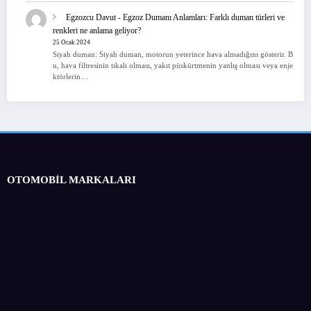
Egzozcu Davut
-
Egzoz Dumanı Anlamları: Farklı duman türleri ve
renkleri ne anlama geliyor?
25 Ocak 2024
Siyah duman: Siyah duman, motorun yeterince hava almadığını gösterir. B
u, hava filtresinin tıkalı olması, yakıt püskürtmenin yanlış olması veya enje
ktörlerin…
OTOMOBİL MARKALARI