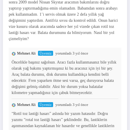
sonra 2009 model Nissan Skystar aracımın bakımlarını doğru
yaptırıp yaptırmadığıma emin olamadım. Babamdan sonra arabayı
pek kullanmadım. 1’i servis olmak üzere 2 defa yıllık yağ
değişimini yaptırdım. Antifriz sıvısı da kontrol edildi. Onun harici
vize kusuru olarak aracımda sadece her yıl vizede çıkan rotil toz
lastiği hasarı var. Balata durumunu da bilmiyorum. Nasıl bir yol
çizmeliyim?
Mehmet Ali
Üyemiz
yorumladı 3 yıl önce
Öncelikle başınız sağolsun. Aracı fazla kullanmasanız bile yıllık
olarak yağ bakımı yaptırmışınız ki bu aracınız için iyi bir şey.
Araç balata durumu, disk durumu kullandıkça kendini belli
edecektir. Fren yaparken ötme sesi varsa, geç duruyorsa balata
değişimi gelmiş olabilir. Aksi bir durum yoksa balatalar
kilometre yapmadığınız için çabuk bitmeyecektir.
Mehmet Ali
Üyemiz
yorumladı 3 yıl önce
“Rotil toz lastiği hasarı” aslında bir yazım hatasıdır. Doğru
yazımı “rotal toz lastiği hasarı” şeklindedir. Bu, lastiklerin
aşınmasından kaynaklanan bir hasardır ve genellikle lastiklerin