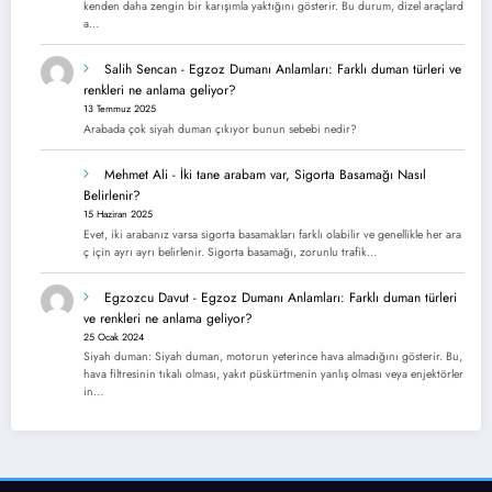
kenden daha zengin bir karışımla yaktığını gösterir. Bu durum, dizel araçlard
a…
Salih Sencan
-
Egzoz Dumanı Anlamları: Farklı duman türleri ve
renkleri ne anlama geliyor?
13 Temmuz 2025
Arabada çok siyah duman çıkıyor bunun sebebi nedir?
Mehmet Ali
-
İki tane arabam var, Sigorta Basamağı Nasıl
Belirlenir?
15 Haziran 2025
Evet, iki arabanız varsa sigorta basamakları farklı olabilir ve genellikle her ara
ç için ayrı ayrı belirlenir. Sigorta basamağı, zorunlu trafik…
Egzozcu Davut
-
Egzoz Dumanı Anlamları: Farklı duman türleri
ve renkleri ne anlama geliyor?
25 Ocak 2024
Siyah duman: Siyah duman, motorun yeterince hava almadığını gösterir. Bu,
hava filtresinin tıkalı olması, yakıt püskürtmenin yanlış olması veya enjektörler
in…