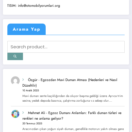
ETISIM: info@otomobilyorumlari.org
Arama Yap
Özgür
-
Egzozdan Mavi Duman Atması (Nedenleri ve Nasıl
Düzeltilir)
10 Aralık 2025
Mavi duman sente kaçıklığından da oluyor başıma geldiği üzere. Ayrıca trim
sesine, yedek depoda basınca, çalıştırma zorluğuna v.s sebep olur.…
Mehmet Ali
-
Egzoz Dumanı Anlamları: Farklı duman türleri ve
renkleri ne anlama geliyor?
20 Temmuz 2025
Aracınızdan çıkan yoğun siyah duman, genellikle motorun yakıtı olması gere