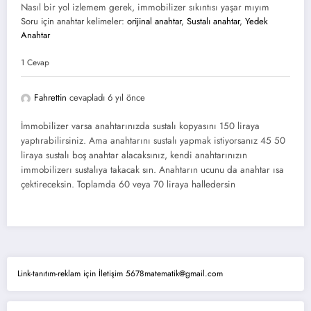
Nasıl bir yol izlemem gerek, immobilizer sıkıntısı yaşar mıyım
Soru için anahtar kelimeler:
orijinal anahtar
,
Sustalı anahtar
,
Yedek
Anahtar
1 Cevap
Fahrettin
cevapladı 6 yıl önce
İmmobilizer varsa anahtarınızda sustalı kopyasını 150 liraya
yaptırabilirsiniz. Ama anahtarını sustalı yapmak istiyorsanız 45 50
liraya sustalı boş anahtar alacaksınız, kendi anahtarınızın
immobilizerı sustalıya takacak sın. Anahtarın ucunu da anahtar ısa
çektireceksin. Toplamda 60 veya 70 liraya halledersin
Link-tanıtım-reklam için İletişim 5678matematik@gmail.com