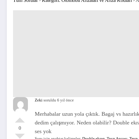
Tüm Sorular
›
Kategori: Otomobil Arızaları ve Arıza Kodları
›
A
Zeki
soruldu 6 yıl önce
Merhabalar uzun yola çıktık. Bagaj vs hazırlı
dedim çalışmıyor. Neden olabilir? Double ekra
0
ses yok
Soru için anahtar kelimeler:
Double ekran
,
Teyp Arızası
,
Teyp 