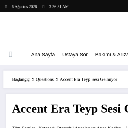
İçeriğe
6 Ağustos 2026
3:26:52 AM
atla
Ana Sayfa
Ustaya Sor
Bakımı & Arız
Başlangıç
Questions
Accent Era Teyp Sesi Gelmiyor
Accent Era Teyp Sesi