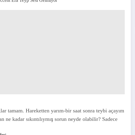
ccent Era Teyp Sesi Gelmiyor
klar tamam. Hareketten yarım-bir saat sonra teybi açayım
n ne kadar sıkıntılıymış sorun neyde olabilir? Sadece
Sesi