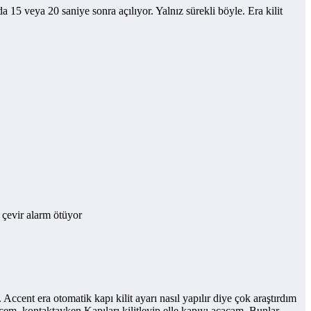
15 veya 20 saniye sonra açılıyor. Yalnız sürekli böyle. Era kilit
ı çevir alarm ötüyor
Accent era otomatik kapı kilit ayarı nasıl yapılır diye çok araştırdım
em, kontaktayken Kapıları kilitleyip elle kapıyı açacam. Bunlar