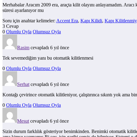
Merhabalar Aracım 2009 era, araçta kilit olayını anlayamadım. Aracı k
süresi ayarlanıyor mu
Soru için anahtar kelimeler:
Accent Era
,
Kapı Kilidi
,
Kapı Kilitlenmiy
3 Cevap
0
Olumlu Oyla
Olumsuz Oyla
Rasim
cevapladı 6 yıl önce
Tek sevemediğim yanı bu otomatik kilitlenmesi
0
Olumlu Oyla
Olumsuz Oyla
Serhat
cevapladı 6 yıl önce
Kontağı çevirince otomatik kilitleniyor, çalıştırınca sıkıntı yok ama b
0
Olumlu Oyla
Olumsuz Oyla
Mesut
cevapladı 6 yıl önce
Sizin durum farklılık gösteriyor benimkinden. Benimki otomatik kilitlen
ama kimse yazmamış Bi şey, işin garibi servis de bilmiyor. Sistemi o