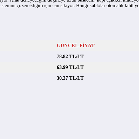
sistemini çözemediğim için can sıkıyor. Hangi kablolar otomatik kilitli
GÜNCEL FİYAT
78,82 TL/LT
63,99 TL/LT
30,37 TL/LT