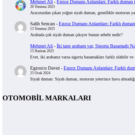
Mehmet Ali
-
Egzoz Dumanı Anlamları: Farklı duman tü
20 Temmuz 2025
Aracınızdan çıkan yoğun siyah duman, genellikle motorun yak
Salih Sencan
-
Egzoz Dumanı Anlamları: Farklı duman t
13 Temmuz 2025
Arabada çok siyah duman çıkıyor bunun sebebi nedir?
Mehmet Ali
-
İki tane arabam var, Sigorta Basamağı Nas
15 Haziran 2025
Evet, iki arabanız varsa sigorta basamakları farklı olabilir ve
Egzozcu Davut
-
Egzoz Dumanı Anlamları: Farklı duman
25 Ocak 2024
Siyah duman: Siyah duman, motorun yeterince hava almadığını 
OTOMOBİL MARKALARI