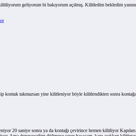
ilitliyorum geliyorum bi bakıyorum açılmış. Kilitledim bekledim yanında 
or
inip kontak takmazsan yine kilitleniyor böyle kilitlendikten sonra kontağ
iyor 20 saniye sonra ya da kontağı çevirince hemen kilitliyor Kapıları. 
 diyor. Ama deneyeceğim düğmeye uzun basacam, kapı açıkken kilitleyec