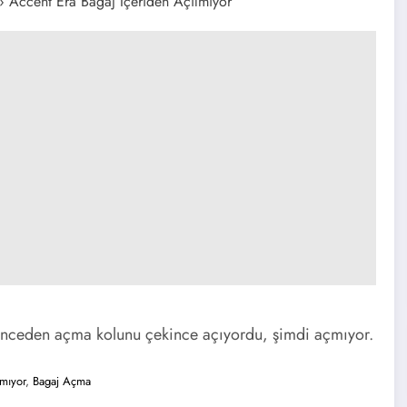
›
Accent Era Bagaj İçeriden Açılmıyor
önceden açma kolunu çekince açıyordu, şimdi açmıyor.
lmıyor
,
Bagaj Açma