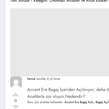
Tüm Sorular
›
Kategori: Otomobil Arızaları ve Arıza Kodları
Kemal
soruldu 6 yıl önce
Accent Era Bagaj İçeriden Açılmıyor, daha 
Anahtarla zor oluyor.Nedendir?
0
Soru için anahtar kelimeler:
Accent Era Bagaj Kolu
,
Bagaj Açı