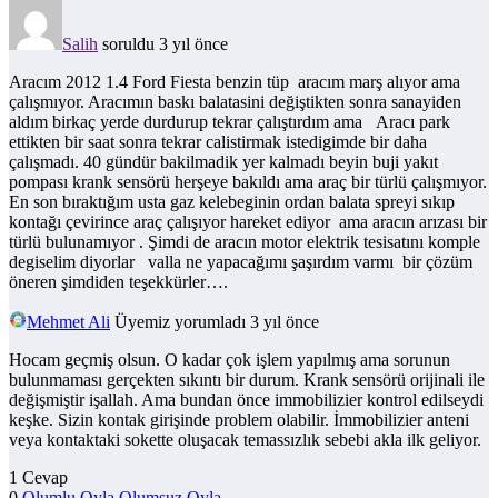
Salih
soruldu 3 yıl önce
Aracım 2012 1.4 Ford Fiesta benzin tüp aracım marş alıyor ama
çalışmıyor. Aracımın baskı balatasini değiştikten sonra sanayiden
aldım birkaç yerde durdurup tekrar çalıştırdım ama Aracı park
ettikten bir saat sonra tekrar calistirmak istedigimde bir daha
çalışmadı. 40 gündür bakilmadik yer kalmadı beyin buji yakıt
pompası krank sensörü herşeye bakıldı ama araç bir türlü çalışmıyor.
En son bıraktığım usta gaz kelebeginin ordan balata spreyi sıkıp
kontağı çevirince araç çalışıyor hareket ediyor ama aracın arızası bir
türlü bulunamıyor . Şimdi de aracın motor elektrik tesisatını komple
degiselim diyorlar valla ne yapacağımı şaşırdım varmı bir çözüm
öneren şimdiden teşekkürler….
Mehmet Ali
Üyemiz
yorumladı 3 yıl önce
Hocam geçmiş olsun. O kadar çok işlem yapılmış ama sorunun
bulunmaması gerçekten sıkıntı bir durum. Krank sensörü orijinali ile
değişmiştir işallah. Ama bundan önce immobilizier kontrol edilseydi
keşke. Sizin kontak girişinde problem olabilir. İmmobilizier anteni
veya kontaktaki sokette oluşacak temassızlık sebebi akla ilk geliyor.
1 Cevap
0
Olumlu Oyla
Olumsuz Oyla