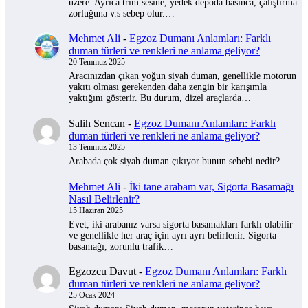
üzere. Ayrıca trim sesine, yedek depoda basınca, çalıştırma
zorluğuna v.s sebep olur.…
Mehmet Ali
-
Egzoz Dumanı Anlamları: Farklı
duman türleri ve renkleri ne anlama geliyor?
20 Temmuz 2025
Aracınızdan çıkan yoğun siyah duman, genellikle motorun
yakıtı olması gerekenden daha zengin bir karışımla
yaktığını gösterir. Bu durum, dizel araçlarda…
Salih Sencan
-
Egzoz Dumanı Anlamları: Farklı
duman türleri ve renkleri ne anlama geliyor?
13 Temmuz 2025
Arabada çok siyah duman çıkıyor bunun sebebi nedir?
Mehmet Ali
-
İki tane arabam var, Sigorta Basamağı
Nasıl Belirlenir?
15 Haziran 2025
Evet, iki arabanız varsa sigorta basamakları farklı olabilir
ve genellikle her araç için ayrı ayrı belirlenir. Sigorta
basamağı, zorunlu trafik…
Egzozcu Davut
-
Egzoz Dumanı Anlamları: Farklı
duman türleri ve renkleri ne anlama geliyor?
25 Ocak 2024