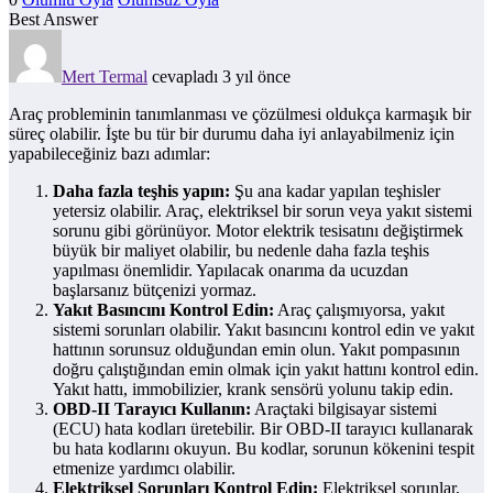
Best Answer
Mert Termal
cevapladı 3 yıl önce
Araç probleminin tanımlanması ve çözülmesi oldukça karmaşık bir
süreç olabilir. İşte bu tür bir durumu daha iyi anlayabilmeniz için
yapabileceğiniz bazı adımlar:
Daha fazla teşhis yapın:
Şu ana kadar yapılan teşhisler
yetersiz olabilir. Araç, elektriksel bir sorun veya yakıt sistemi
sorunu gibi görünüyor. Motor elektrik tesisatını değiştirmek
büyük bir maliyet olabilir, bu nedenle daha fazla teşhis
yapılması önemlidir. Yapılacak onarıma da ucuzdan
başlarsanız bütçenizi yormaz.
Yakıt Basıncını Kontrol Edin:
Araç çalışmıyorsa, yakıt
sistemi sorunları olabilir. Yakıt basıncını kontrol edin ve yakıt
hattının sorunsuz olduğundan emin olun. Yakıt pompasının
doğru çalıştığından emin olmak için yakıt hattını kontrol edin.
Yakıt hattı, immobilizier, krank sensörü yolunu takip edin.
OBD-II Tarayıcı Kullanın:
Araçtaki bilgisayar sistemi
(ECU) hata kodları üretebilir. Bir OBD-II tarayıcı kullanarak
bu hata kodlarını okuyun. Bu kodlar, sorunun kökenini tespit
etmenize yardımcı olabilir.
Elektriksel Sorunları Kontrol Edin:
Elektriksel sorunlar,