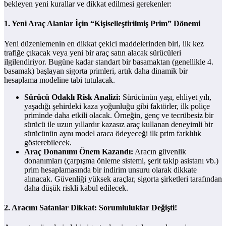
bekleyen yeni kurallar ve dikkat edilmesi gerekenler:
1. Yeni Araç Alanlar İçin “Kişiselleştirilmiş Prim” Dönemi
Yeni düzenlemenin en dikkat çekici maddelerinden biri, ilk kez
trafiğe çıkacak veya yeni bir araç satın alacak sürücüleri
ilgilendiriyor. Bugüne kadar standart bir basamaktan (genellikle 4.
basamak) başlayan sigorta primleri, artık daha dinamik bir
hesaplama modeline tabi tutulacak.
Sürücü Odaklı Risk Analizi:
Sürücünün yaşı, ehliyet yılı,
yaşadığı şehirdeki kaza yoğunluğu gibi faktörler, ilk poliçe
priminde daha etkili olacak. Örneğin, genç ve tecrübesiz bir
sürücü ile uzun yıllardır kazasız araç kullanan deneyimli bir
sürücünün aynı model araca ödeyeceği ilk prim farklılık
gösterebilecek.
Araç Donanımı Önem Kazandı:
Aracın güvenlik
donanımları (çarpışma önleme sistemi, şerit takip asistanı vb.)
prim hesaplamasında bir indirim unsuru olarak dikkate
alınacak. Güvenliği yüksek araçlar, sigorta şirketleri tarafından
daha düşük riskli kabul edilecek.
2. Aracını Satanlar Dikkat: Sorumluluklar Değişti!