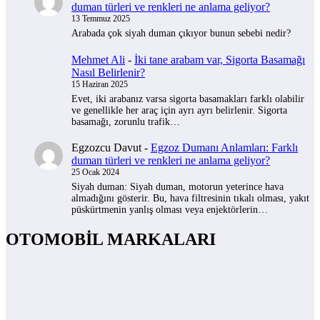
duman türleri ve renkleri ne anlama geliyor?
13 Temmuz 2025
Arabada çok siyah duman çıkıyor bunun sebebi nedir?
Mehmet Ali
-
İki tane arabam var, Sigorta Basamağı
Nasıl Belirlenir?
15 Haziran 2025
Evet, iki arabanız varsa sigorta basamakları farklı olabilir
ve genellikle her araç için ayrı ayrı belirlenir. Sigorta
basamağı, zorunlu trafik…
Egzozcu Davut
-
Egzoz Dumanı Anlamları: Farklı
duman türleri ve renkleri ne anlama geliyor?
25 Ocak 2024
Siyah duman: Siyah duman, motorun yeterince hava
almadığını gösterir. Bu, hava filtresinin tıkalı olması, yakıt
püskürtmenin yanlış olması veya enjektörlerin…
OTOMOBİL MARKALARI