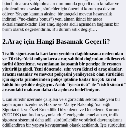
ikinci bir araca sahip olmaları durumunda geçerli olan kurallar ve
primlendirme esasları, sürücüler için önemini korumaya devam
ediyor. Yaygın kanının aksine, bir araçtaki mevcut hasarsızlık
indirimi (“no-claims bonus”) yeni alınan ikinci bir araca
aktarılamamaktadır. Her araç, sigorta sicili açısından bağımsız bir
birim olarak değerlendirilir. Bu durum artık değişti…
2.Araç için Hangi Basamak Geçerli?
Trafik sigortasında kartların yeniden dağıtılmasına neden olan
ve Türkiye’deki milyonlarca araç sahibini doğrudan etkileyecek
tarihi düzenleme, yayımlanan kapsamlı bir genelge ile resmen
yürürlüğe girdi. Yeni dönemde, sıfır veya ikinci el araç alanlar,
aracını satanlar ve mevcut poliçesini yenileyecek olan sürücüler
için sigorta primlerinden poliçe iptaline kadar birçok kural
köklü bir şekilde değişiyor. Artık “iyi sürücü” ile “riskli sürücü”
arasındaki makasın daha da açılması hedefleniyor.
Uzun süredir üzerinde çalışılan ve sigortacılık sektöründe yeni bir
sayfa açan düzenleme, Hazine ve Maliye Bakanlığı’na bağlı
Sigortacılık ve Özel Emeklilik Düzenleme ve Denetleme Kurumu
(SEDDK) tarafından yayımlandı. Genelgenin temel amacı, trafik
sigortası sistemini daha adil, sürdürülebilir ve sürücü davranışlarını
ödüllendiren bir yapıya kavuşturmak olarak açıklandı. İşte sürücüleri