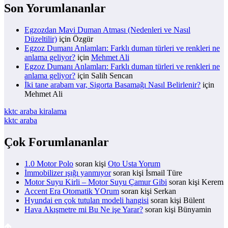
Son Yorumlananlar
Egzozdan Mavi Duman Atması (Nedenleri ve Nasıl
Düzeltilir)
için
Özgür
Egzoz Dumanı Anlamları: Farklı duman türleri ve renkleri ne
anlama geliyor?
için
Mehmet Ali
Egzoz Dumanı Anlamları: Farklı duman türleri ve renkleri ne
anlama geliyor?
için
Salih Sencan
İki tane arabam var, Sigorta Basamağı Nasıl Belirlenir?
için
Mehmet Ali
kktc araba kiralama
kktc araba
Çok Forumlananlar
1.0 Motor Polo
soran kişi
Oto Usta Yorum
İmmobilizer ışığı yanmıyor
soran kişi İsmail Türe
Motor Suyu Kirli – Motor Suyu Çamur Gibi
soran kişi Kerem
Accent Era Otomatik YOrum
soran kişi Serkan
Hyundai en çok tutulan modeli hangisi
soran kişi Bülent
Hava Akışmetre mi Bu Ne işe Yarar?
soran kişi Bünyamin