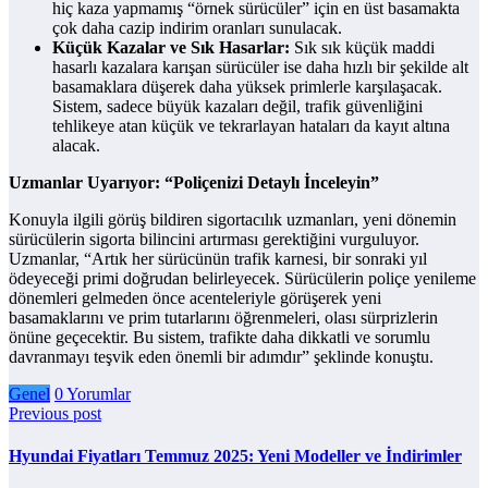
hiç kaza yapmamış “örnek sürücüler” için en üst basamakta
çok daha cazip indirim oranları sunulacak.
Küçük Kazalar ve Sık Hasarlar:
Sık sık küçük maddi
hasarlı kazalara karışan sürücüler ise daha hızlı bir şekilde alt
basamaklara düşerek daha yüksek primlerle karşılaşacak.
Sistem, sadece büyük kazaları değil, trafik güvenliğini
tehlikeye atan küçük ve tekrarlayan hataları da kayıt altına
alacak.
Uzmanlar Uyarıyor: “Poliçenizi Detaylı İnceleyin”
Konuyla ilgili görüş bildiren sigortacılık uzmanları, yeni dönemin
sürücülerin sigorta bilincini artırması gerektiğini vurguluyor.
Uzmanlar, “Artık her sürücünün trafik karnesi, bir sonraki yıl
ödeyeceği primi doğrudan belirleyecek. Sürücülerin poliçe yenileme
dönemleri gelmeden önce acenteleriyle görüşerek yeni
basamaklarını ve prim tutarlarını öğrenmeleri, olası sürprizlerin
önüne geçecektir. Bu sistem, trafikte daha dikkatli ve sorumlu
davranmayı teşvik eden önemli bir adımdır” şeklinde konuştu.
Genel
0 Yorumlar
Previous post
Hyundai Fiyatları Temmuz 2025: Yeni Modeller ve İndirimler