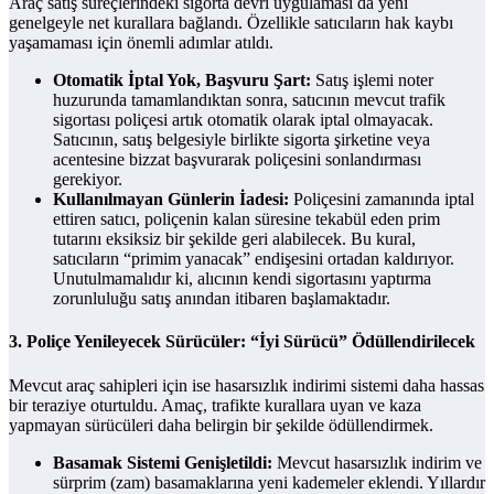
Araç satış süreçlerindeki sigorta devri uygulaması da yeni
genelgeyle net kurallara bağlandı. Özellikle satıcıların hak kaybı
yaşamaması için önemli adımlar atıldı.
Otomatik İptal Yok, Başvuru Şart:
Satış işlemi noter
huzurunda tamamlandıktan sonra, satıcının mevcut trafik
sigortası poliçesi artık otomatik olarak iptal olmayacak.
Satıcının, satış belgesiyle birlikte sigorta şirketine veya
acentesine bizzat başvurarak poliçesini sonlandırması
gerekiyor.
Kullanılmayan Günlerin İadesi:
Poliçesini zamanında iptal
ettiren satıcı, poliçenin kalan süresine tekabül eden prim
tutarını eksiksiz bir şekilde geri alabilecek. Bu kural,
satıcıların “primim yanacak” endişesini ortadan kaldırıyor.
Unutulmamalıdır ki, alıcının kendi sigortasını yaptırma
zorunluluğu satış anından itibaren başlamaktadır.
3. Poliçe Yenileyecek Sürücüler: “İyi Sürücü” Ödüllendirilecek
Mevcut araç sahipleri için ise hasarsızlık indirimi sistemi daha hassas
bir teraziye oturtuldu. Amaç, trafikte kurallara uyan ve kaza
yapmayan sürücüleri daha belirgin bir şekilde ödüllendirmek.
Basamak Sistemi Genişletildi:
Mevcut hasarsızlık indirim ve
sürprim (zam) basamaklarına yeni kademeler eklendi. Yıllardır