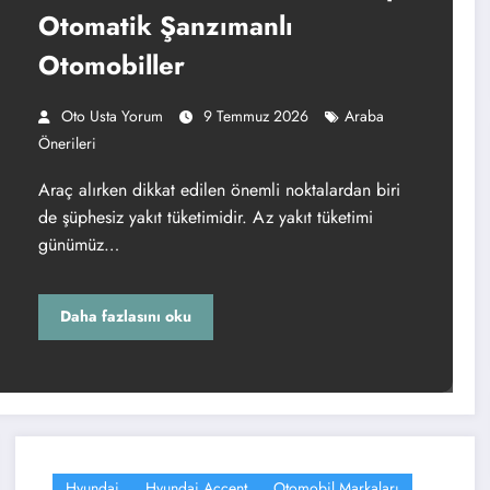
Otomatik Şanzımanlı
Otomobiller
Oto Usta Yorum
9 Temmuz 2026
Araba
Önerileri
Araç alırken dikkat edilen önemli noktalardan biri
de şüphesiz yakıt tüketimidir. Az yakıt tüketimi
günümüz…
Daha fazlasını oku
Hyundai
Hyundai Accent
Otomobil Markaları