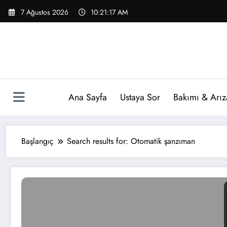
İçeriğe
7 Ağustos 2026
10:21:18 AM
atla
Ana Sayfa
Ustaya Sor
Bakımı & Arız
Başlangıç
Search results for: Otomatik şanzıman