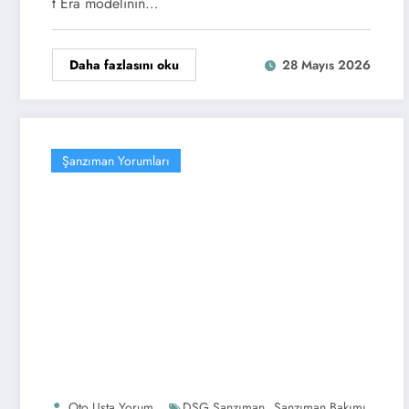
t Era modelinin…
Daha fazlasını oku
28 Mayıs 2026
Şanzıman Yorumları
,
,
Oto Usta Yorum
DSG Şanzıman
Şanzıman Bakımı