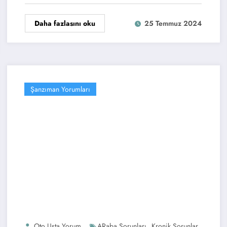
IL
Daha fazlasını oku
25 Temmuz 2024
Şanzıman Yorumları
,
,
Oto Usta Yorum
ARaba Sorunları
Kronik Sorunlar