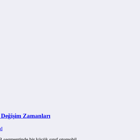
a Değişim Zamanları
id
 B segmentinde bir küçük sınıf otomobil…