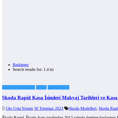
Başlangıç
Search results for: 1.4 tsi
Otomobil Markaları
Skoda
Skoda Rapid
Skoda Rapid Kasa İsimleri Makyaj Tarihleri ve Kas
Oto Usta Yorum
30 Temmuz 2023
Skoda Modelleri
,
Skoda Rap
Škoda Rapid, Škoda Auto tarafından 2012 yılında üretime başlanmış