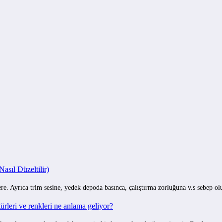
sıl Düzeltilir)
e. Ayrıca trim sesine, yedek depoda basınca, çalıştırma zorluğuna v.s sebep o
rleri ve renkleri ne anlama geliyor?