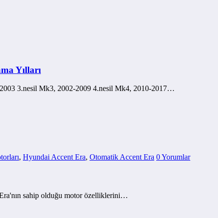
ma Yılları
-2003 3.nesil Mk3, 2002-2009 4.nesil Mk4, 2010-2017…
orları
,
Hyundai Accent Era
,
Otomatik Accent Era
0 Yorumlar
Era'nın sahip olduğu motor özelliklerini…