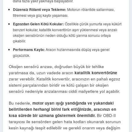
daha fazla yakıt yakmaya başlayabilir.
Düzensiz Rölanti veya Tekleme:
Motorun rölantide sallanması,
titremesi veya güç kaybı yaşaması.
Egzozdan Gelen Kötü Kokular:
Özellikle çürük yumurta veya kükürt
benzeri kokular, katalitik konvertörün aşırı yüklenmesi veya arızalı
oksijen sensörünün neden olduğu kötü yanma sonucu ortaya
çıkabilir.
Performans Kaybı:
Aracın hızlanmasında düşüş veya genel
güçsüzlük.
Oksijen sensörü arızası, doğrudan büyük bir tehlike
yaratmasa da, uzun vadede aracın
katalitik konvertörüne
zarar verebilir. Katalitik konvertör, aracınızın en pahalı egzoz
sistemi parçalarından biridir ve kötü çalışan bir oksijen
sensörü nedeniyle arızalanması ciddi maliyetlere yol açabilir.
Bu nedenle,
motor uyarı ışığı yandığında ve yukarıdaki
belirtilerden herhangi birini fark ettiğinizde, aracınızı en
kısa sürede bir uzmana göstermek önemlidir.
Bir OBD-II
tarayıcısı ile sensörden gelen hata kodları okunarak sorunun
kesin kaynağı tespit edilebilir ve gerekli onarım veya değişim