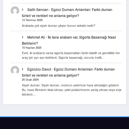
Salih Sencan
-
Egzoz Dumanı Anlamları: Farklı duman
türleri ve renkleri ne anlama geliyor?
13 Temmuz 2025
Arabada çok siyah duman çıkıyor bunun sebebi nedir?
Mehmet Ali
-
İki tane arabam var, Sigorta Basamağı Nasıl
Belirlenir?
15 Haziran 2025
Evet, iki arabanız varsa sigorta basamakları farklı olabilir ve genellikle her
araç için ayrı ayrı belirlenir. Sigorta basamağı, zorunlu trafik…
Egzozcu Davut
-
Egzoz Dumanı Anlamları: Farklı duman
türleri ve renkleri ne anlama geliyor?
25 Ocak 2024
Siyah duman: Siyah duman, motorun yeterince hava almadığını gösterir.
Bu, hava filtresinin tıkalı olması, yakıt püskürtmenin yanlış olması veya enje
ktörlerin…