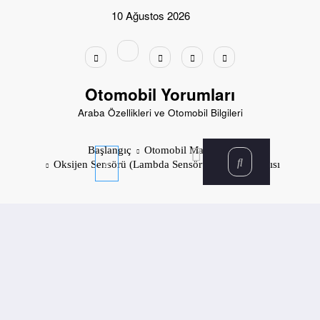
İçeriğe
10 Ağustos 2026
atla
Otomobil Yorumları
Araba Özellikleri ve Otomobil Bilgileri
Başlangıç
Otomobil Markaları
Oksijen Sensörü (Lambda Sensörü) Arızası Uyarısı