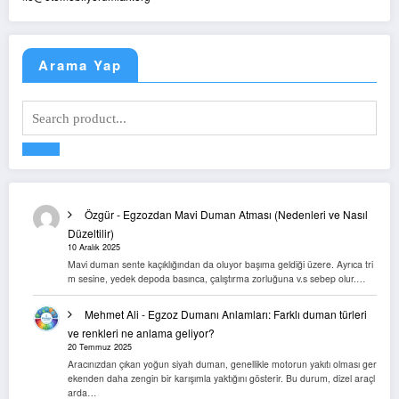
Arama Yap
Özgür
-
Egzozdan Mavi Duman Atması (Nedenleri ve Nasıl
Düzeltilir)
10 Aralık 2025
Mavi duman sente kaçıklığından da oluyor başıma geldiği üzere. Ayrıca tri
m sesine, yedek depoda basınca, çalıştırma zorluğuna v.s sebep olur.…
Mehmet Ali
-
Egzoz Dumanı Anlamları: Farklı duman türleri
ve renkleri ne anlama geliyor?
20 Temmuz 2025
Aracınızdan çıkan yoğun siyah duman, genellikle motorun yakıtı olması ger
ekenden daha zengin bir karışımla yaktığını gösterir. Bu durum, dizel araçl
arda…