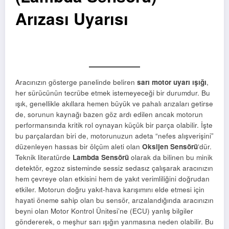
Arızası Uyarısı
Aracınızın gösterge panelinde beliren
sarı motor uyarı ışığı
,
her sürücünün tecrübe etmek istemeyeceği bir durumdur. Bu
ışık, genellikle akıllara hemen büyük ve pahalı arızaları getirse
de, sorunun kaynağı bazen göz ardı edilen ancak motorun
performansında kritik rol oynayan küçük bir parça olabilir. İşte
bu parçalardan biri de, motorunuzun adeta “nefes alışverişini”
düzenleyen hassas bir ölçüm aleti olan
Oksijen Sensörü
‘dür.
Teknik literatürde
Lambda Sensörü
olarak da bilinen bu minik
detektör, egzoz sisteminde sessiz sedasız çalışarak aracınızın
hem çevreye olan etkisini hem de yakıt verimliliğini doğrudan
etkiler. Motorun doğru yakıt-hava karışımını elde etmesi için
hayati öneme sahip olan bu sensör, arızalandığında aracınızın
beyni olan Motor Kontrol Ünitesi’ne (ECU) yanlış bilgiler
göndererek, o meşhur sarı ışığın yanmasına neden olabilir. Bu