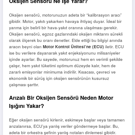
Oksijen Sensörü Ne İşe Yarar?
Oksijen sensörü, motorunuzun adeta bir “kalibrasyon aracı”
gibidir. Motor, yakıtı yakarken havaya ihtiyaç duyar. İdeal bir
yanma için belirli bir hava-yakıt oranına ulaşılması gerekir.
Oksijen sensörü, egzoz gazlarındaki oksijen miktarını sürekli
olarak ölçerek bu oranı denetler. Elde ettiği bu bilgiyi anında
aracın beyni olan
Motor Kontrol Ünitesi’ne (ECU)
iletir. ECU
ise bu verilere dayanarak yakıt enjeksiyonunu milisaniyeler
içinde ayarlar. Bu sayede, motorunuz hem en verimli şekilde
çalışır, hem yakıt tüketimi optimum düzeyde kalır, hem de
zararlı emisyonlar minimuma indirilir. Kısacası, çevreci ve
ekonomik bir sürüş için oksijen sensörünün kusursuz
çalışması şarttır.
Arızalı Bir Oksijen Sensörü Neden Motor
Işığını Yakar?
Eğer oksijen sensörü kirlenir, eskimeye başlar veya tamamen
arızalanırsa, ECU’ya yanlış veriler göndermeye başlar. Bu,
adeta bir orkestra şefinin yanlış notaları dinlemesi gibidir.