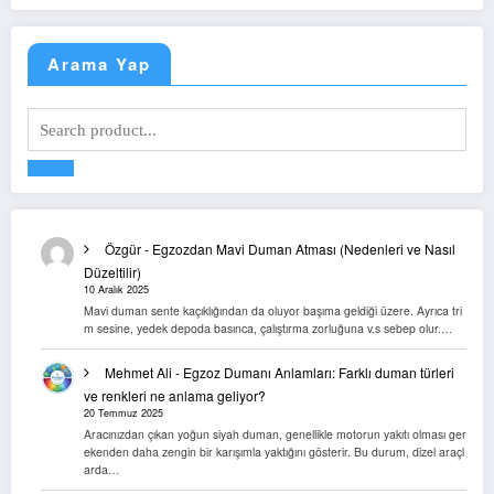
Arama Yap
Özgür
-
Egzozdan Mavi Duman Atması (Nedenleri ve Nasıl
Düzeltilir)
10 Aralık 2025
Mavi duman sente kaçıklığından da oluyor başıma geldiği üzere. Ayrıca tri
m sesine, yedek depoda basınca, çalıştırma zorluğuna v.s sebep olur.…
Mehmet Ali
-
Egzoz Dumanı Anlamları: Farklı duman türleri
ve renkleri ne anlama geliyor?
20 Temmuz 2025
Aracınızdan çıkan yoğun siyah duman, genellikle motorun yakıtı olması ger
ekenden daha zengin bir karışımla yaktığını gösterir. Bu durum, dizel araçl
arda…