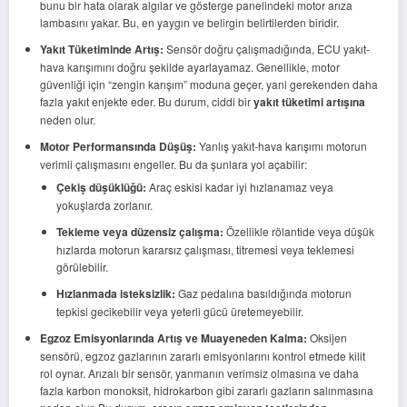
bunu bir hata olarak algılar ve gösterge panelindeki motor arıza
lambasını yakar. Bu, en yaygın ve belirgin belirtilerden biridir.
Yakıt Tüketiminde Artış:
Sensör doğru çalışmadığında, ECU yakıt-
hava karışımını doğru şekilde ayarlayamaz. Genellikle, motor
güvenliği için “zengin karışım” moduna geçer, yani gerekenden daha
fazla yakıt enjekte eder. Bu durum, ciddi bir
yakıt tüketimi artışına
neden olur.
Motor Performansında Düşüş:
Yanlış yakıt-hava karışımı motorun
verimli çalışmasını engeller. Bu da şunlara yol açabilir:
Çekiş düşüklüğü:
Araç eskisi kadar iyi hızlanamaz veya
yokuşlarda zorlanır.
Tekleme veya düzensiz çalışma:
Özellikle rölantide veya düşük
hızlarda motorun kararsız çalışması, titremesi veya teklemesi
görülebilir.
Hızlanmada isteksizlik:
Gaz pedalına basıldığında motorun
tepkisi gecikebilir veya yeterli gücü üretemeyebilir.
Egzoz Emisyonlarında Artış ve Muayeneden Kalma:
Oksijen
sensörü, egzoz gazlarının zararlı emisyonlarını kontrol etmede kilit
rol oynar. Arızalı bir sensör, yanmanın verimsiz olmasına ve daha
fazla karbon monoksit, hidrokarbon gibi zararlı gazların salınmasına