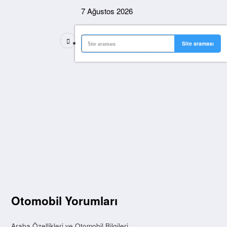
İçeriğe
7 Ağustos 2026
atla
Otomobil Yorumları
Araba Özellikleri ve Otomobil Bilgileri