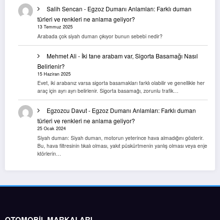
Salih Sencan
-
Egzoz Dumanı Anlamları: Farklı duman
türleri ve renkleri ne anlama geliyor?
13 Temmuz 2025
Arabada çok siyah duman çıkıyor bunun sebebi nedir?
Mehmet Ali
-
İki tane arabam var, Sigorta Basamağı Nasıl
Belirlenir?
15 Haziran 2025
Evet, iki arabanız varsa sigorta basamakları farklı olabilir ve genellikle her
araç için ayrı ayrı belirlenir. Sigorta basamağı, zorunlu trafik…
Egzozcu Davut
-
Egzoz Dumanı Anlamları: Farklı duman
türleri ve renkleri ne anlama geliyor?
25 Ocak 2024
Siyah duman: Siyah duman, motorun yeterince hava almadığını gösterir.
Bu, hava filtresinin tıkalı olması, yakıt püskürtmenin yanlış olması veya enje
ktörlerin…
OTOMOBİL MARKALARI