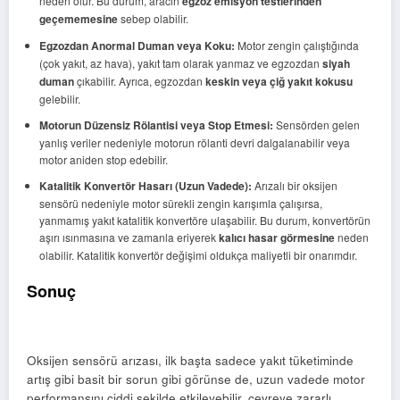
neden olur. Bu durum, aracın
egzoz emisyon testlerinden
geçememesine
sebep olabilir.
Egzozdan Anormal Duman veya Koku:
Motor zengin çalıştığında
(çok yakıt, az hava), yakıt tam olarak yanmaz ve egzozdan
siyah
duman
çıkabilir. Ayrıca, egzozdan
keskin veya çiğ yakıt kokusu
gelebilir.
Motorun Düzensiz Rölantisi veya Stop Etmesi:
Sensörden gelen
yanlış veriler nedeniyle motorun rölanti devri dalgalanabilir veya
motor aniden stop edebilir.
Katalitik Konvertör Hasarı (Uzun Vadede):
Arızalı bir oksijen
sensörü nedeniyle motor sürekli zengin karışımla çalışırsa,
yanmamış yakıt katalitik konvertöre ulaşabilir. Bu durum, konvertörün
aşırı ısınmasına ve zamanla eriyerek
kalıcı hasar görmesine
neden
olabilir. Katalitik konvertör değişimi oldukça maliyetli bir onarımdır.
Sonuç
Oksijen sensörü arızası, ilk başta sadece yakıt tüketiminde
artış gibi basit bir sorun gibi görünse de, uzun vadede motor
performansını ciddi şekilde etkileyebilir, çevreye zararlı