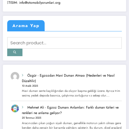
TISIM: info@otomobilyorumlari.org
Arama Yap
Özgür
-
Egzozdan Mavi Duman Atması (Nedenleri ve Nasıl
Düzeltilir)
10 Aralık 2025
Mavi duman sente kaçıklığından da oluyor başıma geldiği üzere. Ayrıca trim
sesine, yedek depoda basınca, çalıştırma zorluğuna v.s sebep olur.…
Mehmet Ali
-
Egzoz Dumanı Anlamları: Farklı duman türleri ve
renkleri ne anlama geliyor?
20 Temmuz 2025
Aracınızdan çıkan yoğun siyah duman, genellikle motorun yakıtı olması gere
kenden daha zengin bir karışımla yaktığını gösterir. Bu durum, dizel araçlard