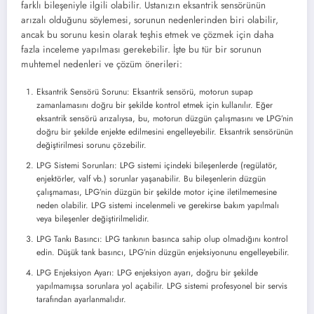
farklı bileşeniyle ilgili olabilir. Ustanızın eksantrik sensörünün
arızalı olduğunu söylemesi, sorunun nedenlerinden biri olabilir,
ancak bu sorunu kesin olarak teşhis etmek ve çözmek için daha
fazla inceleme yapılması gerekebilir. İşte bu tür bir sorunun
muhtemel nedenleri ve çözüm önerileri:
Eksantrik Sensörü Sorunu: Eksantrik sensörü, motorun supap
zamanlamasını doğru bir şekilde kontrol etmek için kullanılır. Eğer
eksantrik sensörü arızalıysa, bu, motorun düzgün çalışmasını ve LPG’nin
doğru bir şekilde enjekte edilmesini engelleyebilir. Eksantrik sensörünün
değiştirilmesi sorunu çözebilir.
LPG Sistemi Sorunları: LPG sistemi içindeki bileşenlerde (regülatör,
enjektörler, valf vb.) sorunlar yaşanabilir. Bu bileşenlerin düzgün
çalışmaması, LPG’nin düzgün bir şekilde motor içine iletilmemesine
neden olabilir. LPG sistemi incelenmeli ve gerekirse bakım yapılmalı
veya bileşenler değiştirilmelidir.
LPG Tankı Basıncı: LPG tankının basınca sahip olup olmadığını kontrol
edin. Düşük tank basıncı, LPG’nin düzgün enjeksiyonunu engelleyebilir.
LPG Enjeksiyon Ayarı: LPG enjeksiyon ayarı, doğru bir şekilde
yapılmamışsa sorunlara yol açabilir. LPG sistemi profesyonel bir servis
tarafından ayarlanmalıdır.