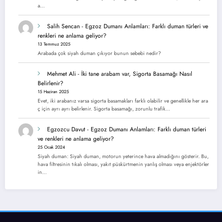
a…
Salih Sencan
-
Egzoz Dumanı Anlamları: Farklı duman türleri ve
renkleri ne anlama geliyor?
13 Temmuz 2025
Arabada çok siyah duman çıkıyor bunun sebebi nedir?
Mehmet Ali
-
İki tane arabam var, Sigorta Basamağı Nasıl
Belirlenir?
15 Haziran 2025
Evet, iki arabanız varsa sigorta basamakları farklı olabilir ve genellikle her ara
ç için ayrı ayrı belirlenir. Sigorta basamağı, zorunlu trafik…
Egzozcu Davut
-
Egzoz Dumanı Anlamları: Farklı duman türleri
ve renkleri ne anlama geliyor?
25 Ocak 2024
Siyah duman: Siyah duman, motorun yeterince hava almadığını gösterir. Bu,
hava filtresinin tıkalı olması, yakıt püskürtmenin yanlış olması veya enjektörler
in…