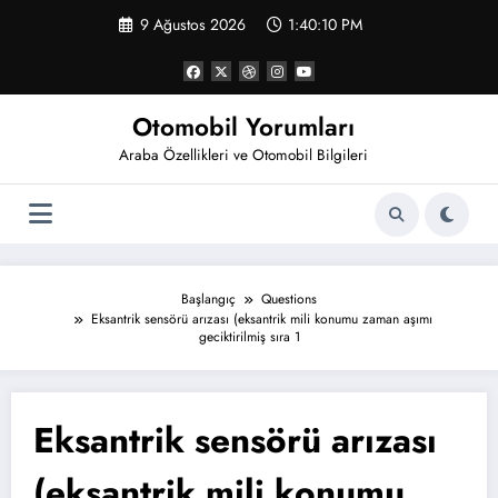
İçeriğe
9 Ağustos 2026
1:40:10 PM
atla
Otomobil Yorumları
Araba Özellikleri ve Otomobil Bilgileri
Başlangıç
Questions
Eksantrik sensörü arızası (eksantrik mili konumu zaman aşımı
geciktirilmiş sıra 1
Eksantrik sensörü arızası
(eksantrik mili konumu