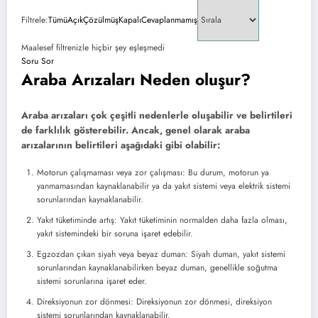
Filtrele:
Tümü
Açık
Çözülmüş
Kapalı
Cevaplanmamış
Maalesef filtrenizle hiçbir şey eşleşmedi
Soru Sor
Araba Arızaları Neden oluşur?
Araba arızaları çok çeşitli nedenlerle oluşabilir ve belirtileri
de farklılık gösterebilir. Ancak, genel olarak araba
arızalarının belirtileri aşağıdaki gibi olabilir:
Motorun çalışmaması veya zor çalışması: Bu durum, motorun ya
yanmamasından kaynaklanabilir ya da yakıt sistemi veya elektrik sistemi
sorunlarından kaynaklanabilir.
Yakıt tüketiminde artış: Yakıt tüketiminin normalden daha fazla olması,
yakıt sistemindeki bir soruna işaret edebilir.
Egzozdan çıkan siyah veya beyaz duman: Siyah duman, yakıt sistemi
sorunlarından kaynaklanabilirken beyaz duman, genellikle soğutma
sistemi sorunlarına işaret eder.
Direksiyonun zor dönmesi: Direksiyonun zor dönmesi, direksiyon
sistemi sorunlarından kaynaklanabilir.