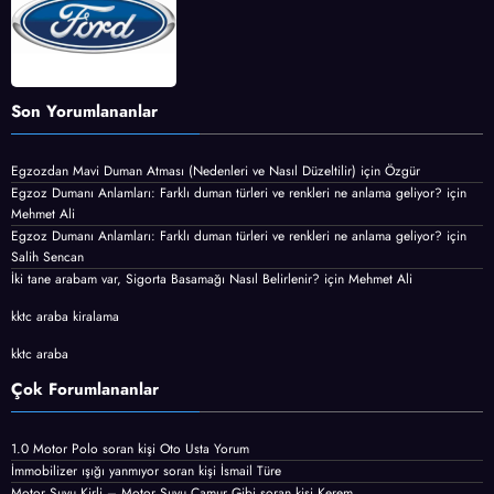
Son Yorumlananlar
Egzozdan Mavi Duman Atması (Nedenleri ve Nasıl Düzeltilir)
için
Özgür
Egzoz Dumanı Anlamları: Farklı duman türleri ve renkleri ne anlama geliyor?
için
Mehmet Ali
Egzoz Dumanı Anlamları: Farklı duman türleri ve renkleri ne anlama geliyor?
için
Salih Sencan
İki tane arabam var, Sigorta Basamağı Nasıl Belirlenir?
için
Mehmet Ali
kktc araba kiralama
kktc araba
Çok Forumlananlar
1.0 Motor Polo
soran kişi
Oto Usta Yorum
İmmobilizer ışığı yanmıyor
soran kişi İsmail Türe
Motor Suyu Kirli – Motor Suyu Çamur Gibi
soran kişi Kerem