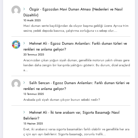
Özgür
-
Egzozdan Mavi Duman Atması (Nedenleri ve Nasıl
Düzeltilir)
10 Aralık 2025
Mavi duman sente kaçıklığından da oluyor başıma geldiği üzere. Ayrıca trim
sesine, yedek depoda basınca, çalıştırma zorluğuna v.s sebep olur.…
Mehmet Ali
-
Egzoz Dumanı Anlamları: Farklı duman türleri ve
renkleri ne anlama geliyor?
20 Temmuz 2025
Aracınızdan çıkan yoğun siyah duman, genellikle motorun yakıtı olması gere
kenden daha zengin bir karışımla yaktığını gösterir. Bu durum, dizel araçlard
a…
Salih Sencan
-
Egzoz Dumanı Anlamları: Farklı duman türleri ve
renkleri ne anlama geliyor?
13 Temmuz 2025
Arabada çok siyah duman çıkıyor bunun sebebi nedir?
Mehmet Ali
-
İki tane arabam var, Sigorta Basamağı Nasıl
Belirlenir?
15 Haziran 2025
Evet, iki arabanız varsa sigorta basamakları farklı olabilir ve genellikle her ara
ç için ayrı ayrı belirlenir. Sigorta basamağı, zorunlu trafik…