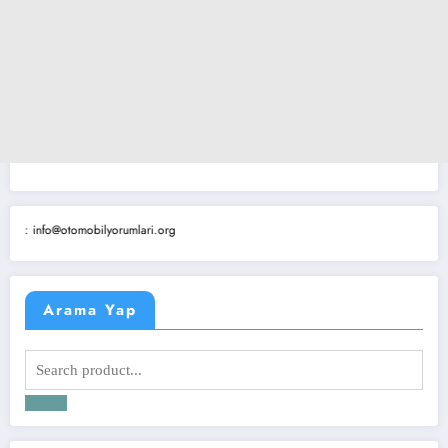
 info@otomobilyorumlari.org
Arama Yap