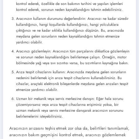
kontrol ederek, özellikle de son bakımın tarihini ve yapılan işlemleri
kontrol ederek, sorunun neden kaynaklandığını tahmin edebilirsiniz.
Aracınızın kullanım durumunu değerlendirin: Aracınızı ne kadar süredir
kullandığınızı, hangi koşullarda kullandığınızı, hangi yolculuklara
çıktığınızı ve ne kadar sıklıkla kullandığınızı düşünün. Bu, aracınızda
meydana gelen sorunların neden kaynaklandığını tahmin etmenize
yardımcı olabilir.
Aracınızı gözlemleyin: Aracınızın tüm parçalarını dikkatlice gözlemleyin
ve sorunun neden kaynaklandığını belirlemeye çalışın. Örneğin, motor
bölmesinde yağ veya sıvı sızıntısı varsa, bu sızıntıların kaynağına bakın.
Arıza tespit cihazlarını kullanın: Aracınızda meydana gelen sorunların
nedenini belirlemek için arıza tespit cihazlarını kullanabilirsiniz. Bu
cihazlar, araçtaki elektronik bileşenlerde meydana gelen arızaları tespit
etmenize yardımcı olabilir.
Uzman bir mekanik veya servis merkezine danışın: Eğer hala sorunu
çözemiyorsanız veya arıza tespit cihazlarına erişiminiz yoksa, bir
uzman mekanik veya servis merkezine danışarak aracınızın sorununu
belirlemelerini isteyebilirsiniz.
Aracınızın arızasını teşhis etmek zor olsa da, belirtileri tanımlamak,
aracınızın bakım geçmişini kontrol etmek, aracınızı gözlemlemek