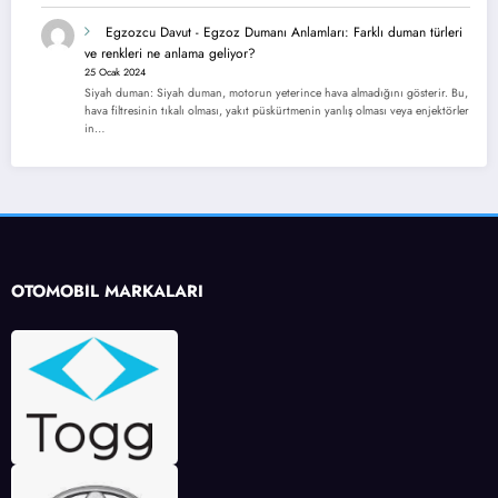
Egzozcu Davut
-
Egzoz Dumanı Anlamları: Farklı duman türleri
ve renkleri ne anlama geliyor?
25 Ocak 2024
Siyah duman: Siyah duman, motorun yeterince hava almadığını gösterir. Bu,
hava filtresinin tıkalı olması, yakıt püskürtmenin yanlış olması veya enjektörler
in…
OTOMOBİL MARKALARI