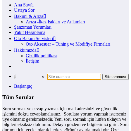
Ana Sayfa
Ustaya Sor
Bakımı & Arıza
Arıza -İkaz Işıkları ve Anlamları
Şanzıman Yorumları
Yakıt Hesaplama
Oto Bakım Servisleri
Oto Aksesuar – Tuning ve Modifiye Firmaları
Hakkımızda
Gizlilik politikası
İletişim
Başlangıç
Tüm Sorular
Soru sormak ve cevap yazmak için mail adresinizi ve güvenlik
işlemini doğru cevaplamalısınız. Sorulara yorum yapmak isterseniz
üye olmanız gerekmektedir. Yeni soru sormak için lütfen tıklayın ve
bilgileri eksiksiz doldurun. Detaylı gözlem ve bilgilerinizi girin. Soru
durumu için geçici olarak herkes görünür ayarlanmaktadır. Özel