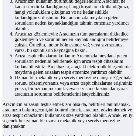
Aracınızın kullanım durumunu değerlendirin: Aracınızı ne
kadar süredir kullandığınızı, hangi koşullarda kullandığınızı,
hangi yolculuklara çıktığınızı ve ne kadar sıklıkla
kullandığınızı düşünün. Bu, aracınızda meydana gelen
sorunların neden kaynaklandığını tahmin etmenize yardımcı
olabilir.
Aracınızı gözlemleyin: Aracınızın tüm parçalarını dikkatlice
gözlemleyin ve sorunun neden kaynaklandığını belirlemeye
çalışın. Örneğin, motor bölmesinde yağ veya sıvı sızıntısı
varsa, bu sızıntıların kaynağına bakın.
Arıza tespit cihazlarını kullanın: Aracınızda meydana gelen
sorunların nedenini belirlemek için arıza tespit cihazlarını
kullanabilirsiniz. Bu cihazlar, araçtaki elektronik bileşenlerde
meydana gelen arızaları tespit etmenize yardımcı olabilir.
Uzman bir mekanik veya servis merkezine danışın: Eğer hala
sorunu çözemiyorsanız veya arıza tespit cihazlarına erişiminiz
yoksa, bir uzman mekanik veya servis merkezine danışarak
aracınızın sorununu belirlemelerini isteyebilirsiniz.
Aracınızın arızasını teşhis etmek zor olsa da, belirtileri tanımlamak,
aracınızın bakım geçmişini kontrol etmek, aracınızı gözlemlemek ve
arıza tespit cihazlarını kullanmak size yardımcı olabilir. Ancak, en iyi
seçenek her zaman bir uzman mekanik veya servis merkezine
danışmaktır.