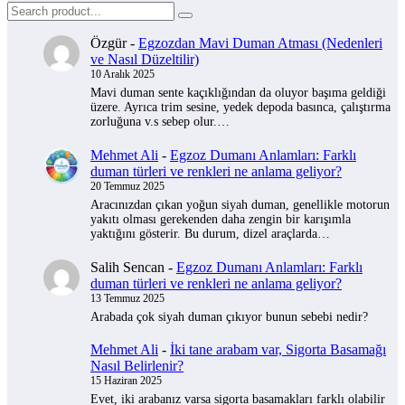
Özgür
-
Egzozdan Mavi Duman Atması (Nedenleri
ve Nasıl Düzeltilir)
10 Aralık 2025
Mavi duman sente kaçıklığından da oluyor başıma geldiği
üzere. Ayrıca trim sesine, yedek depoda basınca, çalıştırma
zorluğuna v.s sebep olur.…
Mehmet Ali
-
Egzoz Dumanı Anlamları: Farklı
duman türleri ve renkleri ne anlama geliyor?
20 Temmuz 2025
Aracınızdan çıkan yoğun siyah duman, genellikle motorun
yakıtı olması gerekenden daha zengin bir karışımla
yaktığını gösterir. Bu durum, dizel araçlarda…
Salih Sencan
-
Egzoz Dumanı Anlamları: Farklı
duman türleri ve renkleri ne anlama geliyor?
13 Temmuz 2025
Arabada çok siyah duman çıkıyor bunun sebebi nedir?
Mehmet Ali
-
İki tane arabam var, Sigorta Basamağı
Nasıl Belirlenir?
15 Haziran 2025
Evet, iki arabanız varsa sigorta basamakları farklı olabilir