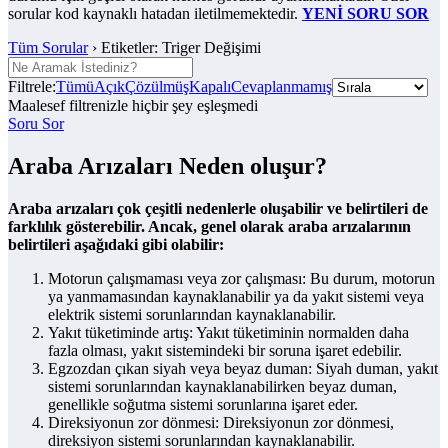
sorular kod kaynaklı hatadan iletilmemektedir.
YENİ SORU SOR
Tüm Sorular
›
Etiketler: Triger Değişimi
Filtrele:
Tümü
Açık
Çözülmüş
Kapalı
Cevaplanmamış
Maalesef filtrenizle hiçbir şey eşleşmedi
Soru Sor
Araba Arızaları Neden oluşur?
Araba arızaları çok çeşitli nedenlerle oluşabilir ve belirtileri de
farklılık gösterebilir. Ancak, genel olarak araba arızalarının
belirtileri aşağıdaki gibi olabilir:
Motorun çalışmaması veya zor çalışması: Bu durum, motorun
ya yanmamasından kaynaklanabilir ya da yakıt sistemi veya
elektrik sistemi sorunlarından kaynaklanabilir.
Yakıt tüketiminde artış: Yakıt tüketiminin normalden daha
fazla olması, yakıt sistemindeki bir soruna işaret edebilir.
Egzozdan çıkan siyah veya beyaz duman: Siyah duman, yakıt
sistemi sorunlarından kaynaklanabilirken beyaz duman,
genellikle soğutma sistemi sorunlarına işaret eder.
Direksiyonun zor dönmesi: Direksiyonun zor dönmesi,
direksiyon sistemi sorunlarından kaynaklanabilir.