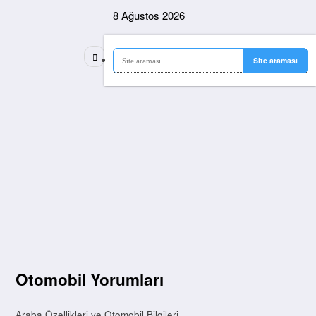
İçeriğe
8 Ağustos 2026
atla
Otomobil Yorumları
Araba Özellikleri ve Otomobil Bilgileri