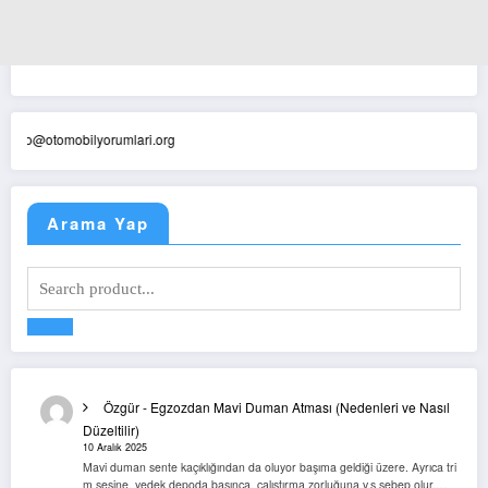
fo@otomobilyorumlari.org
Arama Yap
Özgür
-
Egzozdan Mavi Duman Atması (Nedenleri ve Nasıl
Düzeltilir)
10 Aralık 2025
Mavi duman sente kaçıklığından da oluyor başıma geldiği üzere. Ayrıca tri
m sesine, yedek depoda basınca, çalıştırma zorluğuna v.s sebep olur.…