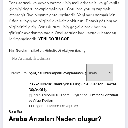
Soru sormak ve cevap yazmak için mail adresinizi ve güvenlik
işlemini doğru cevaplamalısınız. Sorulara yorum yapmak
isterseniz üye olmanız gerekmektedir. Yeni soru sormak için
lütfen tıklayın ve bilgileri eksiksiz doldurun. Detaylı gözlem ve
bilgilerinizi girin. Soru durumu için geçici olarak herkes
görünür ayarlanmaktadır. Özel sorular kod kaynaklı hatadan
iletilmemektedir.
YENİ SORU SOR
Tüm Sorular
›
Etiketler: Hidrolik Direksiyon Basınç
Filtrele:
Tümü
Açık
Çözülmüş
Kapalı
Cevaplanmamış
P0552 Hidrolik Direksiyon Basınç (PSP) Sensörü Devresi
Düşük Giriş
ANAS MAMDOUH
sordu 2 yıl önce
•
Otomobil Arızaları
ve Arıza Kodları
1179
görüntülenme
1
cevap
0
oy
Soru Sor
Araba Arızaları Neden oluşur?