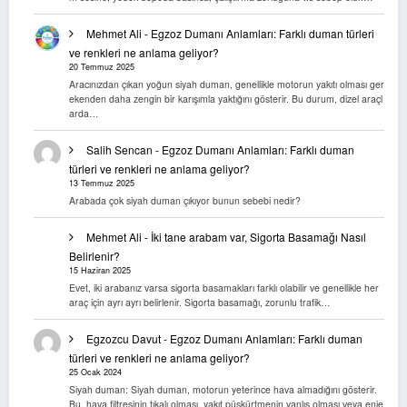
Mehmet Ali
-
Egzoz Dumanı Anlamları: Farklı duman türleri
ve renkleri ne anlama geliyor?
20 Temmuz 2025
Aracınızdan çıkan yoğun siyah duman, genellikle motorun yakıtı olması ger
ekenden daha zengin bir karışımla yaktığını gösterir. Bu durum, dizel araçl
arda…
Salih Sencan
-
Egzoz Dumanı Anlamları: Farklı duman
türleri ve renkleri ne anlama geliyor?
13 Temmuz 2025
Arabada çok siyah duman çıkıyor bunun sebebi nedir?
Mehmet Ali
-
İki tane arabam var, Sigorta Basamağı Nasıl
Belirlenir?
15 Haziran 2025
Evet, iki arabanız varsa sigorta basamakları farklı olabilir ve genellikle her
araç için ayrı ayrı belirlenir. Sigorta basamağı, zorunlu trafik…
Egzozcu Davut
-
Egzoz Dumanı Anlamları: Farklı duman
türleri ve renkleri ne anlama geliyor?
25 Ocak 2024
Siyah duman: Siyah duman, motorun yeterince hava almadığını gösterir.
Bu, hava filtresinin tıkalı olması, yakıt püskürtmenin yanlış olması veya enje