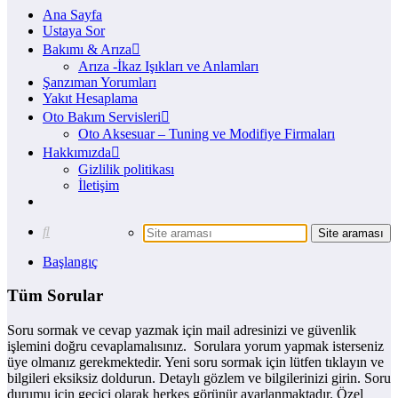
Ana Sayfa
Ustaya Sor
Bakımı & Arıza
Arıza -İkaz Işıkları ve Anlamları
Şanzıman Yorumları
Yakıt Hesaplama
Oto Bakım Servisleri
Oto Aksesuar – Tuning ve Modifiye Firmaları
Hakkımızda
Gizlilik politikası
İletişim
Başlangıç
Tüm Sorular
Soru sormak ve cevap yazmak için mail adresinizi ve güvenlik
işlemini doğru cevaplamalısınız. Sorulara yorum yapmak isterseniz
üye olmanız gerekmektedir. Yeni soru sormak için lütfen tıklayın ve
bilgileri eksiksiz doldurun. Detaylı gözlem ve bilgilerinizi girin. Soru
durumu için geçici olarak herkes görünür ayarlanmaktadır. Özel