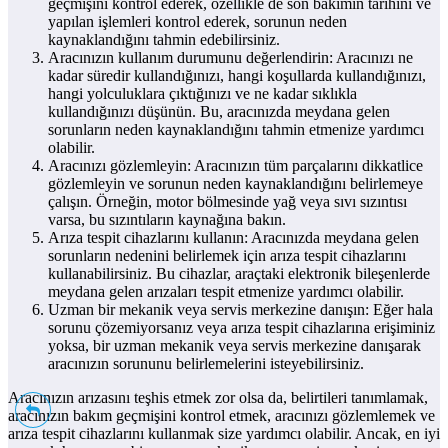
geçmişini kontrol ederek, özellikle de son bakımın tarihini ve
yapılan işlemleri kontrol ederek, sorunun neden
kaynaklandığını tahmin edebilirsiniz.
Aracınızın kullanım durumunu değerlendirin: Aracınızı ne
kadar süredir kullandığınızı, hangi koşullarda kullandığınızı,
hangi yolculuklara çıktığınızı ve ne kadar sıklıkla
kullandığınızı düşünün. Bu, aracınızda meydana gelen
sorunların neden kaynaklandığını tahmin etmenize yardımcı
olabilir.
Aracınızı gözlemleyin: Aracınızın tüm parçalarını dikkatlice
gözlemleyin ve sorunun neden kaynaklandığını belirlemeye
çalışın. Örneğin, motor bölmesinde yağ veya sıvı sızıntısı
varsa, bu sızıntıların kaynağına bakın.
Arıza tespit cihazlarını kullanın: Aracınızda meydana gelen
sorunların nedenini belirlemek için arıza tespit cihazlarını
kullanabilirsiniz. Bu cihazlar, araçtaki elektronik bileşenlerde
meydana gelen arızaları tespit etmenize yardımcı olabilir.
Uzman bir mekanik veya servis merkezine danışın: Eğer hala
sorunu çözemiyorsanız veya arıza tespit cihazlarına erişiminiz
yoksa, bir uzman mekanik veya servis merkezine danışarak
aracınızın sorununu belirlemelerini isteyebilirsiniz.
Aracınızın arızasını teşhis etmek zor olsa da, belirtileri tanımlamak,
aracınızın bakım geçmişini kontrol etmek, aracınızı gözlemlemek ve
arıza tespit cihazlarını kullanmak size yardımcı olabilir. Ancak, en iyi