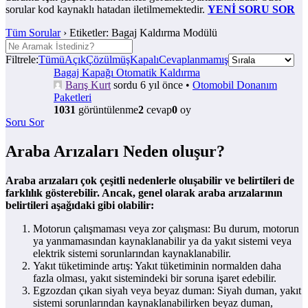
sorular kod kaynaklı hatadan iletilmemektedir.
YENİ SORU SOR
Tüm Sorular
›
Etiketler: Bagaj Kaldırma Modülü
Filtrele:
Tümü
Açık
Çözülmüş
Kapalı
Cevaplanmamış
Bagaj Kapağı Otomatik Kaldırma
Barış Kurt
sordu 6 yıl önce
•
Otomobil Donanım
Paketleri
1031
görüntülenme
2
cevap
0
oy
Soru Sor
Araba Arızaları Neden oluşur?
Araba arızaları çok çeşitli nedenlerle oluşabilir ve belirtileri de
farklılık gösterebilir. Ancak, genel olarak araba arızalarının
belirtileri aşağıdaki gibi olabilir:
Motorun çalışmaması veya zor çalışması: Bu durum, motorun
ya yanmamasından kaynaklanabilir ya da yakıt sistemi veya
elektrik sistemi sorunlarından kaynaklanabilir.
Yakıt tüketiminde artış: Yakıt tüketiminin normalden daha
fazla olması, yakıt sistemindeki bir soruna işaret edebilir.
Egzozdan çıkan siyah veya beyaz duman: Siyah duman, yakıt
sistemi sorunlarından kaynaklanabilirken beyaz duman,