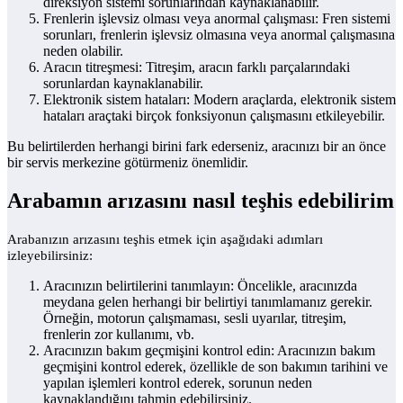
direksiyon sistemi sorunlarından kaynaklanabilir.
Frenlerin işlevsiz olması veya anormal çalışması: Fren sistemi
sorunları, frenlerin işlevsiz olmasına veya anormal çalışmasına
neden olabilir.
Aracın titreşmesi: Titreşim, aracın farklı parçalarındaki
sorunlardan kaynaklanabilir.
Elektronik sistem hataları: Modern araçlarda, elektronik sistem
hataları araçtaki birçok fonksiyonun çalışmasını etkileyebilir.
Bu belirtilerden herhangi birini fark ederseniz, aracınızı bir an önce
bir servis merkezine götürmeniz önemlidir.
Arabamın arızasını nasıl teşhis edebilirim
Arabanızın arızasını teşhis etmek için aşağıdaki adımları
izleyebilirsiniz:
Aracınızın belirtilerini tanımlayın: Öncelikle, aracınızda
meydana gelen herhangi bir belirtiyi tanımlamanız gerekir.
Örneğin, motorun çalışmaması, sesli uyarılar, titreşim,
frenlerin zor kullanımı, vb.
Aracınızın bakım geçmişini kontrol edin: Aracınızın bakım
geçmişini kontrol ederek, özellikle de son bakımın tarihini ve
yapılan işlemleri kontrol ederek, sorunun neden
kaynaklandığını tahmin edebilirsiniz.