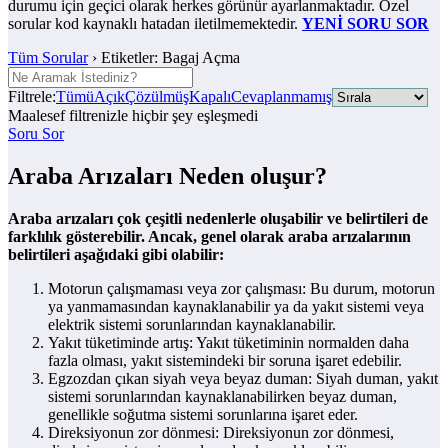
durumu için geçici olarak herkes görünür ayarlanmaktadır. Özel
sorular kod kaynaklı hatadan iletilmemektedir.
YENİ SORU SOR
Tüm Sorular
›
Etiketler: Bagaj Açma
Filtrele:
Tümü
Açık
Çözülmüş
Kapalı
Cevaplanmamış
Maalesef filtrenizle hiçbir şey eşleşmedi
Soru Sor
Araba Arızaları Neden oluşur?
Araba arızaları çok çeşitli nedenlerle oluşabilir ve belirtileri de
farklılık gösterebilir. Ancak, genel olarak araba arızalarının
belirtileri aşağıdaki gibi olabilir:
Motorun çalışmaması veya zor çalışması: Bu durum, motorun
ya yanmamasından kaynaklanabilir ya da yakıt sistemi veya
elektrik sistemi sorunlarından kaynaklanabilir.
Yakıt tüketiminde artış: Yakıt tüketiminin normalden daha
fazla olması, yakıt sistemindeki bir soruna işaret edebilir.
Egzozdan çıkan siyah veya beyaz duman: Siyah duman, yakıt
sistemi sorunlarından kaynaklanabilirken beyaz duman,
genellikle soğutma sistemi sorunlarına işaret eder.
Direksiyonun zor dönmesi: Direksiyonun zor dönmesi,