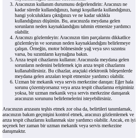
Aracınızın kullanım durumunu değerlendirin: Aracınızı ne
kadar süredir kullandığınızı, hangi koşullarda kullandığınızı,
hangi yolculuklara çıktığınızı ve ne kadar sıklıkla
kullandığınızı düşünün. Bu, aracınızda meydana gelen
sorunların neden kaynaklandığını tahmin etmenize yardımcı
olabilir.
Aracınızı gözlemleyin: Aracınızın tüm parçalarını dikkatlice
gözlemleyin ve sorunun neden kaynaklandığını belirlemeye
çalışın. Örneğin, motor bölmesinde yağ veya sıvı sızıntısı
varsa, bu sızıntıların kaynağına bakın.
Arıza tespit cihazlarını kullanın: Aracınızda meydana gelen
sorunların nedenini belirlemek için arıza tespit cihazlarını
kullanabilirsiniz. Bu cihazlar, araçtaki elektronik bileşenlerde
meydana gelen arızaları tespit etmenize yardımcı olabilir.
Uzman bir mekanik veya servis merkezine danışın: Eğer hala
sorunu çözemiyorsanız veya arıza tespit cihazlarına erişiminiz
yoksa, bir uzman mekanik veya servis merkezine danışarak
aracınızın sorununu belirlemelerini isteyebilirsiniz.
Aracınızın arızasını teşhis etmek zor olsa da, belirtileri tanımlamak,
aracınızın bakım geçmişini kontrol etmek, aracınızı gözlemlemek ve
arıza tespit cihazlarını kullanmak size yardımcı olabilir. Ancak, en iyi
seçenek her zaman bir uzman mekanik veya servis merkezine
danışmaktır.