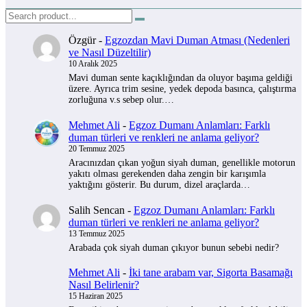
Özgür
-
Egzozdan Mavi Duman Atması (Nedenleri
ve Nasıl Düzeltilir)
10 Aralık 2025
Mavi duman sente kaçıklığından da oluyor başıma geldiği
üzere. Ayrıca trim sesine, yedek depoda basınca, çalıştırma
zorluğuna v.s sebep olur.…
Mehmet Ali
-
Egzoz Dumanı Anlamları: Farklı
duman türleri ve renkleri ne anlama geliyor?
20 Temmuz 2025
Aracınızdan çıkan yoğun siyah duman, genellikle motorun
yakıtı olması gerekenden daha zengin bir karışımla
yaktığını gösterir. Bu durum, dizel araçlarda…
Salih Sencan
-
Egzoz Dumanı Anlamları: Farklı
duman türleri ve renkleri ne anlama geliyor?
13 Temmuz 2025
Arabada çok siyah duman çıkıyor bunun sebebi nedir?
Mehmet Ali
-
İki tane arabam var, Sigorta Basamağı
Nasıl Belirlenir?
15 Haziran 2025