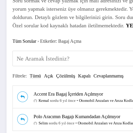
Soru sormak ve cevap yazmak için mail adresinizi ve g
yorum yapmak isterseniz üye olmanız gerekmektedir. Yeni
doldurun. Detaylı gözlem ve bilgilerinizi girin. Soru d
Özel sorular kod kaynaklı hatadan iletilmemektedir.
YE
Tüm Sorular
›
Etiketler: Bagaj Açma
Filtrele:
Tümü
Açık
Çözülmüş
Kapalı
Cevaplanmamış
Accent Era Bagaj İçeriden Açılmıyor
Kemal
sordu 6 yıl önce
•
Otomobil Arızaları ve Arıza Kodla
Polo Aracımın Bagajı Kumandadan Açılmıyor
Selim
sordu 6 yıl önce
•
Otomobil Arızaları ve Arıza Kodla