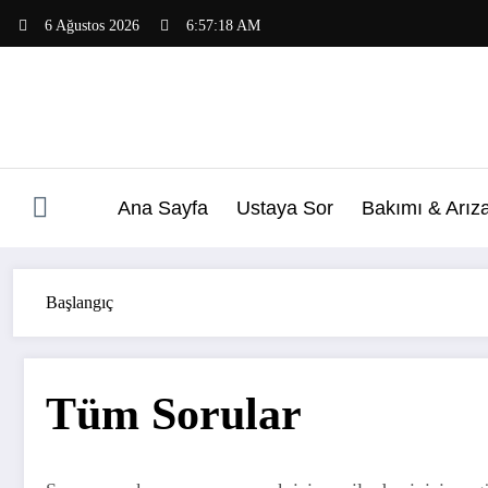
İçeriğe
6 Ağustos 2026
6:57:18 AM
atla
Ana Sayfa
Ustaya Sor
Bakımı & Arız
Başlangıç
Tüm Sorular