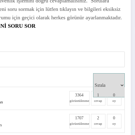
üvenlik işlemini doğru cevaplamalısınız. Sorulara
 soru sormak için lütfen tıklayın ve bilgileri eksiksiz
urumu için geçici olarak herkes görünür ayarlanmaktadır.
Nİ SORU SOR
3364
1
0
görüntülenme
cevap
oy
rı
1707
2
0
görüntülenme
cevap
oy
rı