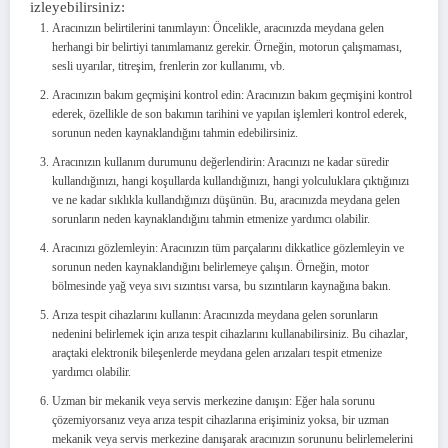
izleyebilirsiniz:
Aracınızın belirtilerini tanımlayın: Öncelikle, aracınızda meydana gelen
herhangi bir belirtiyi tanımlamanız gerekir. Örneğin, motorun çalışmaması,
sesli uyarılar, titreşim, frenlerin zor kullanımı, vb.
Aracınızın bakım geçmişini kontrol edin: Aracınızın bakım geçmişini kontrol
ederek, özellikle de son bakımın tarihini ve yapılan işlemleri kontrol ederek,
sorunun neden kaynaklandığını tahmin edebilirsiniz.
Aracınızın kullanım durumunu değerlendirin: Aracınızı ne kadar süredir
kullandığınızı, hangi koşullarda kullandığınızı, hangi yolculuklara çıktığınızı
ve ne kadar sıklıkla kullandığınızı düşünün. Bu, aracınızda meydana gelen
sorunların neden kaynaklandığını tahmin etmenize yardımcı olabilir.
Aracınızı gözlemleyin: Aracınızın tüm parçalarını dikkatlice gözlemleyin ve
sorunun neden kaynaklandığını belirlemeye çalışın. Örneğin, motor
bölmesinde yağ veya sıvı sızıntısı varsa, bu sızıntıların kaynağına bakın.
Arıza tespit cihazlarını kullanın: Aracınızda meydana gelen sorunların
nedenini belirlemek için arıza tespit cihazlarını kullanabilirsiniz. Bu cihazlar,
araçtaki elektronik bileşenlerde meydana gelen arızaları tespit etmenize
yardımcı olabilir.
Uzman bir mekanik veya servis merkezine danışın: Eğer hala sorunu
çözemiyorsanız veya arıza tespit cihazlarına erişiminiz yoksa, bir uzman
mekanik veya servis merkezine danışarak aracınızın sorununu belirlemelerini