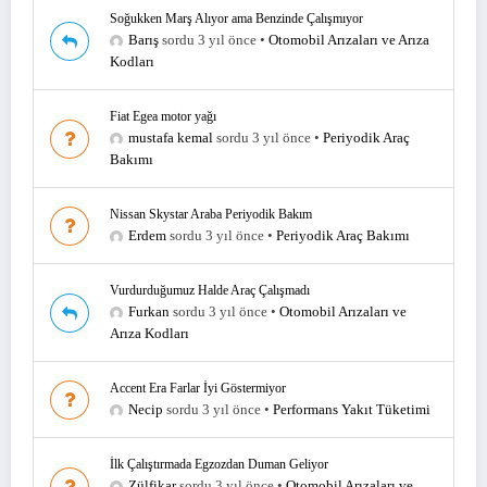
Soğukken Marş Alıyor ama Benzinde Çalışmıyor
Barış
sordu 3 yıl önce
•
Otomobil Arızaları ve Arıza
Kodları
Fiat Egea motor yağı
mustafa kemal
sordu 3 yıl önce
•
Periyodik Araç
Bakımı
Nissan Skystar Araba Periyodik Bakım
Erdem
sordu 3 yıl önce
•
Periyodik Araç Bakımı
Vurdurduğumuz Halde Araç Çalışmadı
Furkan
sordu 3 yıl önce
•
Otomobil Arızaları ve
Arıza Kodları
Accent Era Farlar İyi Göstermiyor
Necip
sordu 3 yıl önce
•
Performans Yakıt Tüketimi
İlk Çalıştırmada Egzozdan Duman Geliyor
Zülfikar
sordu 3 yıl önce
•
Otomobil Arızaları ve