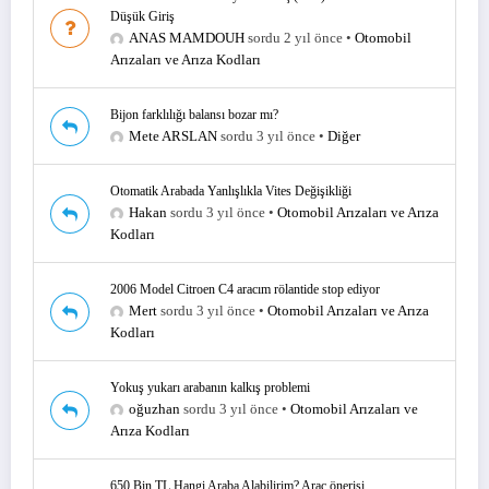
Düşük Giriş
ANAS MAMDOUH
sordu 2 yıl önce
•
Otomobil
Arızaları ve Arıza Kodları
Bijon farklılığı balansı bozar mı?
Mete ARSLAN
sordu 3 yıl önce
•
Diğer
Otomatik Arabada Yanlışlıkla Vites Değişikliği
Hakan
sordu 3 yıl önce
•
Otomobil Arızaları ve Arıza
Kodları
2006 Model Citroen C4 aracım rölantide stop ediyor
Mert
sordu 3 yıl önce
•
Otomobil Arızaları ve Arıza
Kodları
Yokuş yukarı arabanın kalkış problemi
oğuzhan
sordu 3 yıl önce
•
Otomobil Arızaları ve
Arıza Kodları
650 Bin TL Hangi Araba Alabilirim? Araç önerisi