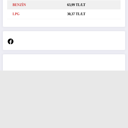
BENZİN
63,99 TL/LT
LPG
30,37 TL/LT
Facebook