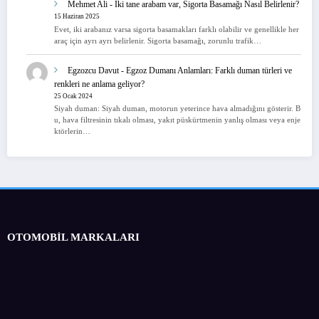
Mehmet Ali
-
İki tane arabam var, Sigorta Basamağı Nasıl Belirlenir?
15 Haziran 2025
Evet, iki arabanız varsa sigorta basamakları farklı olabilir ve genellikle her
araç için ayrı ayrı belirlenir. Sigorta basamağı, zorunlu trafik…
Egzozcu Davut
-
Egzoz Dumanı Anlamları: Farklı duman türleri ve
renkleri ne anlama geliyor?
25 Ocak 2024
Siyah duman: Siyah duman, motorun yeterince hava almadığını gösterir. B
u, hava filtresinin tıkalı olması, yakıt püskürtmenin yanlış olması veya enje
ktörlerin…
OTOMOBİL MARKALARI