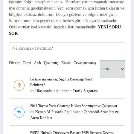
işlemini doğru cevaplamalısınız. Sorulara yorum yapmak isterseniz
üye olmanız gerekmektedir. Yeni soru sormak için lütfen tıklayın ve
bilgileri eksiksiz doldurun. Detaylı gözlem ve bilgilerinizi girin.
Soru durumu için geçici olarak herkes görünür ayarlanmaktadır.
Özel sorular kod kaynaklı hatadan iletilmemektedir.
YENİ SORU
SOR
Filtrele:
Tümü
Açık
Çözülmüş
Kapalı
Cevaplanmamış
İki tane arabam var, Sigorta Basamağı Nasıl
Belirlenir?
Ulaş
sordu 1 yıl önce
•
Trafik Sigortası
2011 Toyota Yaris Gösterge Işıkları Sönmüyor ve Çalışmıyor
Kenan ALP
sordu 2 yıl önce
•
Otomobil Arızaları ve
Arıza Kodları
P0552 Hidrolik Direksiyon Basınç (PSP) Sensörü Devresi