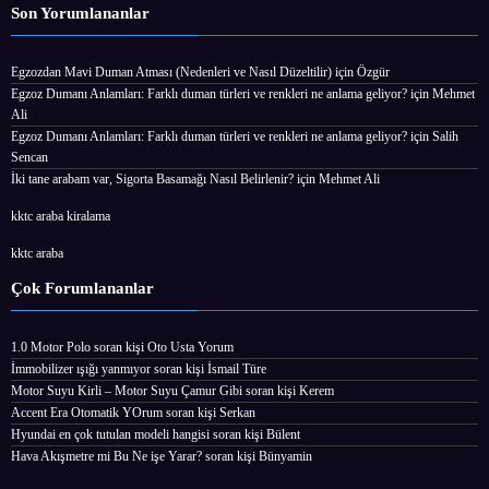
Son Yorumlananlar
Egzozdan Mavi Duman Atması (Nedenleri ve Nasıl Düzeltilir)
için
Özgür
Egzoz Dumanı Anlamları: Farklı duman türleri ve renkleri ne anlama geliyor?
için
Mehmet
Ali
Egzoz Dumanı Anlamları: Farklı duman türleri ve renkleri ne anlama geliyor?
için
Salih
Sencan
İki tane arabam var, Sigorta Basamağı Nasıl Belirlenir?
için
Mehmet Ali
kktc araba kiralama
kktc araba
Çok Forumlananlar
1.0 Motor Polo
soran kişi
Oto Usta Yorum
İmmobilizer ışığı yanmıyor
soran kişi İsmail Türe
Motor Suyu Kirli – Motor Suyu Çamur Gibi
soran kişi Kerem
Accent Era Otomatik YOrum
soran kişi Serkan
Hyundai en çok tutulan modeli hangisi
soran kişi Bülent
Hava Akışmetre mi Bu Ne işe Yarar?
soran kişi Bünyamin