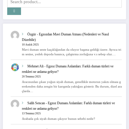
Özgür
-
Egzozdan Mavi Duman Atması (Nedenleri ve Nasıl
Düzeltilir)
10 Aralık 2025
Mavi duman sente kaçıklığından da oluyor başıma geldiği üzere. Ayrıca tri
m sesine, yedek depoda basınca, çalıştırma zorluğuna v.s sebep olur.…
Mehmet Ali
-
Egzoz Dumanı Anlamları: Farklı duman türleri ve
renkleri ne anlama geliyor?
20 Temmuz 2025
Aracınızdan çıkan yoğun siyah duman, genellikle motorun yakıtı olması g
erekenden daha zengin bir karışımla yaktığını gösterir. Bu durum, dizel ara
çlarda…
Salih Sencan
-
Egzoz Dumanı Anlamları: Farklı duman türleri ve
renkleri ne anlama geliyor?
13 Temmuz 2025
Arabada çok siyah duman çıkıyor bunun sebebi nedir?