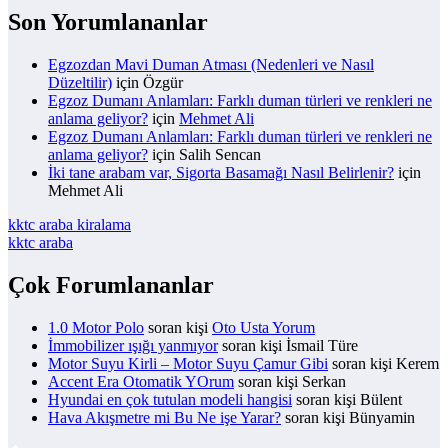
Son Yorumlananlar
Egzozdan Mavi Duman Atması (Nedenleri ve Nasıl
Düzeltilir)
için
Özgür
Egzoz Dumanı Anlamları: Farklı duman türleri ve renkleri ne
anlama geliyor?
için
Mehmet Ali
Egzoz Dumanı Anlamları: Farklı duman türleri ve renkleri ne
anlama geliyor?
için
Salih Sencan
İki tane arabam var, Sigorta Basamağı Nasıl Belirlenir?
için
Mehmet Ali
kktc araba kiralama
kktc araba
Çok Forumlananlar
1.0 Motor Polo
soran kişi
Oto Usta Yorum
İmmobilizer ışığı yanmıyor
soran kişi İsmail Türe
Motor Suyu Kirli – Motor Suyu Çamur Gibi
soran kişi Kerem
Accent Era Otomatik YOrum
soran kişi Serkan
Hyundai en çok tutulan modeli hangisi
soran kişi Bülent
Hava Akışmetre mi Bu Ne işe Yarar?
soran kişi Bünyamin