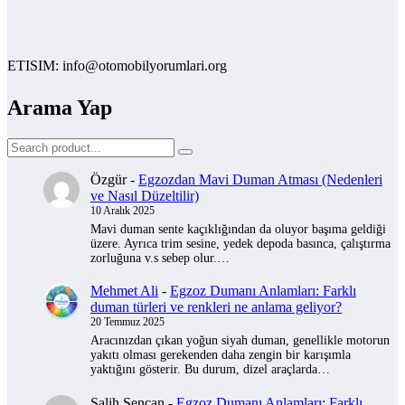
ISIM: info@otomobilyorumlari.org
Arama Yap
Özgür
-
Egzozdan Mavi Duman Atması (Nedenleri
ve Nasıl Düzeltilir)
10 Aralık 2025
Mavi duman sente kaçıklığından da oluyor başıma geldiği
üzere. Ayrıca trim sesine, yedek depoda basınca, çalıştırma
zorluğuna v.s sebep olur.…
Mehmet Ali
-
Egzoz Dumanı Anlamları: Farklı
duman türleri ve renkleri ne anlama geliyor?
20 Temmuz 2025
Aracınızdan çıkan yoğun siyah duman, genellikle motorun
yakıtı olması gerekenden daha zengin bir karışımla
yaktığını gösterir. Bu durum, dizel araçlarda…
Salih Sencan
-
Egzoz Dumanı Anlamları: Farklı