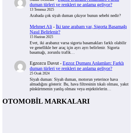
duman türleri ve renkleri ne anlama geliyor?
13 Temmuz 2025
Arabada çok siyah duman çıkıyor bunun sebebi nedir?
Mehmet Ali
-
İki tane arabam var, Sigorta Basamağı
Nasıl Belirlenir?
15 Haziran 2025
Evet, iki arabanız varsa sigorta basamakları farklı olabilir
ve genellikle her araç için ayrı ayrı belirlenir. Sigorta
basamağı, zorunlu trafik…
Egzozcu Davut
-
Egzoz Dumanı Anlamları: Farklı
duman türleri ve renkleri ne anlama geliyor?
25 Ocak 2024
Siyah duman: Siyah duman, motorun yeterince hava
almadığını gösterir. Bu, hava filtresinin tıkalı olması, yakıt
püskürtmenin yanlış olması veya enjektörlerin…
OTOMOBİL MARKALARI