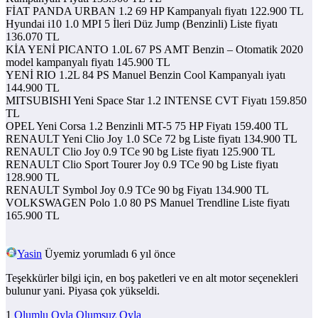
FİAT PANDA URBAN 1.2 69 HP Kampanyalı fiyatı 122.900 TL
Hyundai i10 1.0 MPI 5 İleri Düz Jump (Benzinli) Liste fiyatı
136.070 TL
KİA YENİ PICANTO 1.0L 67 PS AMT Benzin – Otomatik 2020
model kampanyalı fiyatı 145.900 TL
YENİ RIO 1.2L 84 PS Manuel Benzin Cool Kampanyalı iyatı
144.900 TL
MITSUBISHI Yeni Space Star 1.2 INTENSE CVT Fiyatı 159.850
TL
OPEL Yeni Corsa 1.2 Benzinli MT-5 75 HP Fiyatı 159.400 TL
RENAULT Yeni Clio Joy 1.0 SCe 72 bg Liste fiyatı 134.900 TL
RENAULT Clio Joy 0.9 TCe 90 bg Liste fiyatı 125.900 TL
RENAULT Clio Sport Tourer Joy 0.9 TCe 90 bg Liste fiyatı
128.900 TL
RENAULT Symbol Joy 0.9 TCe 90 bg Fiyatı 134.900 TL
VOLKSWAGEN Polo 1.0 80 PS Manuel Trendline Liste fiyatı
165.900 TL
Yasin
Üyemiz
yorumladı 6 yıl önce
Teşekkürler bilgi için, en boş paketleri ve en alt motor seçenekleri
bulunur yani. Piyasa çok yükseldi.
1
Olumlu Oyla
Olumsuz Oyla