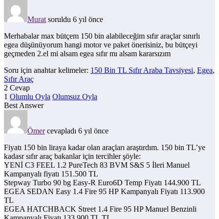
Murat
soruldu 6 yıl önce
Merhabalar max bütçem 150 bin alabileceğim sıfır araçlar sınırlı
egea düşünüyorum hangi motor ve paket önerisiniz, bu bütçeyi
geçmeden 2.el mi alsam egea sıfır mı alsam kararsızım
Soru için anahtar kelimeler:
150 Bin TL Sıfır Araba Tavsiyesi
,
Egea
,
Sıfır Araç
2 Cevap
1
Olumlu Oyla
Olumsuz Oyla
Best Answer
Ömer
cevapladı 6 yıl önce
Fiyatı 150 bin liraya kadar olan araçları araştırdım. 150 bin TL’ye
kadasr sıfır araç bakanlar için tercihler şöyle:
YENİ C3 FEEL 1.2 PureTech 83 BVM S&S 5 İleri Manuel
Kampanyalı fiyatı 151.500 TL
Stepway Turbo 90 bg Easy-R Euro6D Temp Fiyatı 144.900 TL
EGEA SEDAN Easy 1.4 Fire 95 HP Kampanyalı Fiyatı 113.900
TL
EGEA HATCHBACK Street 1.4 Fire 95 HP Manuel Benzinli
Kampanyalı Fiyatı 133.900 TL TL