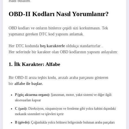
Hadi bulalım.
OBD-II Kodları Nasıl Yorumlanır?
OBD kodları ve onların binlerce çeşidi sizi korkutmasın. Tek
yapmanız gereken DTC kod yapısını anlamak.
Her DTC kodunda
beş karakterle
oldukça standarttırlar .
Her seferinde bir karakter olan OBD kodlarının yapısını anlayalım:
1. İlk Karakter: Alfabe
Bir OBD-II arıza teşhis kodu, arızalı araba parçasını gösteren
bir
alfabe ile başlar.
P (güç aktarma organı):
Şanzıman, motor, yakıt sistemi ve diğer ilgili
aksesuarları kapsar
C (şasi):
Direksiyon, süspansiyon ve frenleme gibi yolcu kabini dışındaki
mekanik sistemleri ve işlevleri içerir
B (gövde):
Çoğunlukla yolcu bölmesi bölgesinde bulunan araba parçaları