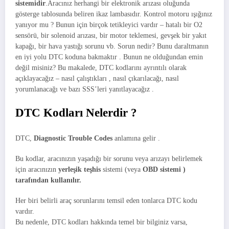
sistemidir
.Aracınız herhangi bir elektronik arızası oluğunda
gösterge tablosunda beliren ikaz lambasıdır. Kontrol motoru ışığınız
yanıyor mu ? Bunun için birçok tetikleyici vardır – hatalı bir O2
sensörü, bir solenoid arızası, bir motor teklemesi, gevşek bir yakıt
kapağı, bir hava yastığı sorunu vb. Sorun nedir? Bunu daraltmanın
en iyi yolu DTC koduna bakmaktır . Bunun ne olduğundan emin
değil misiniz? Bu makalede, DTC kodlarını ayrıntılı olarak
açıklayacağız – nasıl çalıştıkları , nasıl çıkarılacağı, nasıl
yorumlanacağı ve bazı SSS’leri yanıtlayacağız .
DTC Kodları
Nelerdir
?
DTC,
Diagnostic Trouble
Codes
anlamına gelir .
Bu kodlar, aracınızın yaşadığı bir sorunu veya arızayı belirlemek
için aracınızın
yerleşik
teşhis
sistemi (veya
OBD sistemi )
tarafından kullanılır.
Her biri belirli araç sorunlarını temsil eden tonlarca DTC kodu
vardır.
Bu nedenle, DTC kodları hakkında temel bir bilginiz varsa,