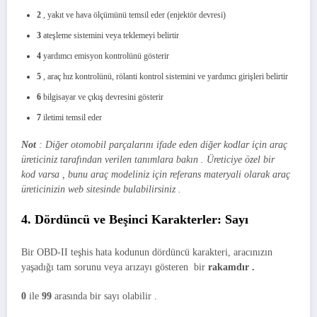
2
, yakıt ve hava ölçümünü temsil eder (enjektör devresi)
3
ateşleme sistemini veya teklemeyi belirtir
4
yardımcı emisyon kontrolünü gösterir
5
, araç hız kontrolünü, rölanti kontrol sistemini ve yardımcı girişleri belirtir
6
bilgisayar ve çıkış devresini gösterir
7
iletimi temsil eder
Not
: Diğer
otomobil parçalarını ifade eden diğer kodlar için
araç
üreticiniz
tarafından verilen tanımlara bakın
.
Üreticiye özel bir
kod
varsa , bunu
araç
modeliniz
için referans materyali olarak
araç
üreticinizin
web sitesinde bulabilirsiniz .
4. Dördüncü ve Beşinci Karakterler: Sayı
Bir OBD-II teşhis hata kodunun dördüncü karakteri, aracınızın
yaşadığı tam sorunu veya arızayı gösteren bir
rakamdır .
0
ile
99
arasında bir sayı olabilir .