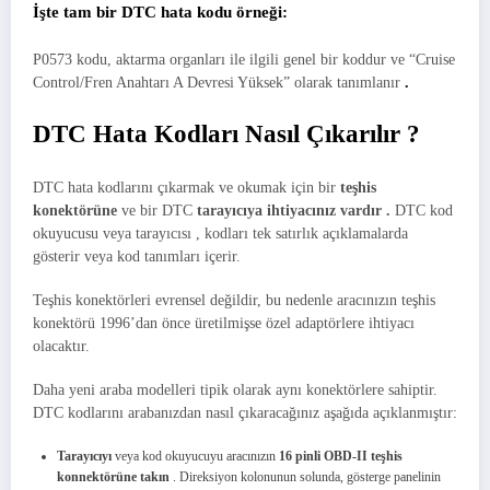
İşte tam bir DTC hata kodu örneği:
P0573 kodu, aktarma organları ile ilgili genel bir koddur ve “Cruise
Control/Fren Anahtarı A Devresi Yüksek” olarak tanımlanır
.
DTC Hata Kodları
Nasıl Çıkarılır
?
DTC hata kodlarını çıkarmak ve okumak için bir
teşhis
konektörüne
ve bir DTC
tarayıcıya ihtiyacınız vardır
.
DTC kod
okuyucusu veya tarayıcısı
, kodları tek satırlık açıklamalarda
gösterir veya kod tanımları içerir.
Teşhis konektörleri evrensel değildir, bu nedenle aracınızın teşhis
konektörü 1996’dan önce üretilmişse özel adaptörlere ihtiyacı
olacaktır.
Daha yeni araba modelleri tipik olarak aynı konektörlere sahiptir.
DTC kodlarını arabanızdan nasıl çıkaracağınız aşağıda açıklanmıştır:
Tarayıcıyı
veya kod okuyucuyu aracınızın
16 pinli OBD-II teşhis
konnektörüne
takın
. Direksiyon kolonunun solunda, gösterge panelinin