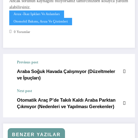
Ancak sorunun kaynağını biliyorsanız tamircinizden kolayca yardım
alabilirsiniz.
Arıza -İkaz Işıkları Ve Anlamları
Otomobil Bakımı, Arıza Ve Çözümleri
0 Yorumlar
Previous post
Araba Soğuk Havada Çalışmıyor (Düzeltmeler
ve İpuçları)
Next post
Otomatik Araç P’de Takılı Kaldı Araba Parktan
Çıkmıyor (Nedenleri ve Yapılması Gerekenler)
BENZER YAZILAR