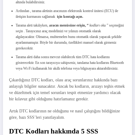
altında bulabilirsiniz.
Ardından , tarama aletinin aracınızın elektronik kontrol ünitesi (ECU) ile
iletişim kurmasını sağlamak
için
kontağı açın.
Tarama aleti takılıyken,
aracın menüsüne erişin, “
kodları oku
” seçeneğini
seçin . Tarayıcınız araç modelinizi ve yılınızı otomatik olarak
algılayacaktır. Olmazsa, muhtemelen bunu otomatik olarak yapacak şekilde
ayarlanmamıştır. Böyle bir durumda, özellikleri manuel olarak girmeniz
gerekecektir.
Tarama aleti daha sonra mevcut olabilecek tüm DTC hata kodlarını
gösterecektir. En son tarayıcıya sahipseniz, tanılama hata kodlarını Bluetooth
veya Wi-Fi kullanarak bir akıllı telefona veya bilgisayara aktarabilirsiniz.
Çıkardığınız DTC kodları, olası araç sorunlarınız hakkında bazı
anlayışlı bilgiler sunacaktır. Ancak bu kodların, arızayı teşhis etmek
ve düzeltmek için temel sorunları tespit etmenize yardımcı olacak
bir kılavuz gibi olduğunu hatırlamanız gerekir.
Artık DTC kodlarının ne olduğunu ve nasıl çalıştığını bildiğinize
göre, bazı SSS’leri yanıtlayalım.
DTC Kodları
hakkında 5 SSS