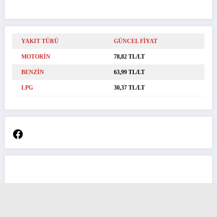
YAKIT TÜRÜ
GÜNCEL FİYAT
MOTORİN
78,82 TL/LT
BENZİN
63,99 TL/LT
LPG
30,37 TL/LT
Facebook