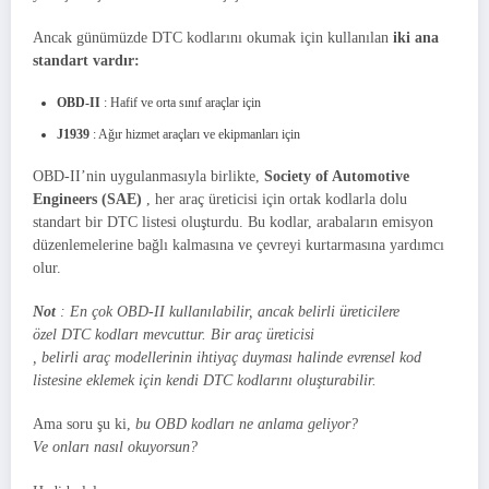
Ancak günümüzde DTC kodlarını okumak için kullanılan
iki ana
standart vardır:
OBD-II
: Hafif ve orta sınıf araçlar için
J1939
: Ağır hizmet araçları ve ekipmanları için
OBD-II’nin uygulanmasıyla birlikte,
Society of Automotive
Engineers (SAE)
, her araç üreticisi için ortak kodlarla dolu
standart bir DTC listesi oluşturdu. Bu kodlar, arabaların emisyon
düzenlemelerine bağlı kalmasına ve çevreyi kurtarmasına yardımcı
olur.
Not
: En çok OBD-II kullanılabilir, ancak
belirli üreticilere
özel
DTC kodları mevcuttur.
Bir
araç üreticisi
,
belirli
araç
modellerinin ihtiyaç duyması halinde evrensel
kod
listesine
eklemek için
kendi
DTC kodlarını oluşturabilir.
Ama soru şu ki,
bu OBD kodları ne anlama geliyor?
Ve onları nasıl okuyorsun?