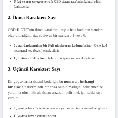
U (ağ ve
araç entegrasyonu
):
OBD sistemi tarafından kontrol edilen
fonksiyonlar
2. İkinci Karakter: Sayı
OBD-II DTC’nin ikinci karakteri , teşhis hata kodunun standart
olup olmadığını size söyleyen bir
sayıdır .
1 veya 0:
0 ,
standartlaştırılmış bir
SAE uluslararası
kodunu
belirtir . Genel kod
veya genel kod (bazen) olarak bilinir.
1 ,
üreticiye özel bir kodu
belirtir . Gelişmiş kod olarak da bilinir.
3. Üçüncü Karakter: Sayı
Bir güç aktarma sistemi kodu için bu
numara , herhangi
bir
araç
alt sisteminde
bir arıza olup olmadığını belirlemenize
yardımcı olur . Bir alt sistem arızasını belirtmek için sekiz sayı
vardır:
0
, yakıt ve hava ölçümünün yanı sıra yardımcı emisyon kontrolünü gösterir
1
, yakıt ve hava ölçümünü belirtir