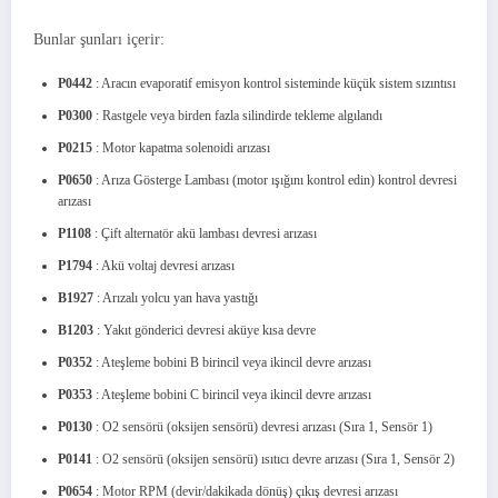
Bunlar şunları içerir:
P0442
: Aracın evaporatif emisyon kontrol sisteminde küçük sistem sızıntısı
P0300
: Rastgele veya birden fazla silindirde tekleme algılandı
P0215
: Motor kapatma solenoidi arızası
P0650
: Arıza Gösterge Lambası (motor ışığını kontrol edin) kontrol devresi
arızası
P1108
: Çift alternatör akü lambası devresi arızası
P1794
: Akü voltaj devresi arızası
B1927
: Arızalı yolcu yan hava yastığı
B1203
: Yakıt gönderici devresi aküye kısa devre
P0352
: Ateşleme bobini B birincil veya ikincil devre arızası
P0353
: Ateşleme bobini C birincil veya ikincil devre arızası
P0130
: O2 sensörü (oksijen sensörü) devresi arızası (Sıra 1, Sensör 1)
P0141
: O2 sensörü (oksijen sensörü) ısıtıcı devre arızası (Sıra 1, Sensör 2)
P0654
: Motor RPM (devir/dakikada dönüş) çıkış devresi arızası