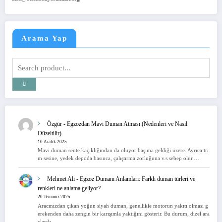
Arama Yap
Özgür
-
Egzozdan Mavi Duman Atması (Nedenleri ve Nasıl
Düzeltilir)
10 Aralık 2025
Mavi duman sente kaçıklığından da oluyor başıma geldiği üzere. Ayrıca tri
m sesine, yedek depoda basınca, çalıştırma zorluğuna v.s sebep olur.…
Mehmet Ali
-
Egzoz Dumanı Anlamları: Farklı duman türleri ve
renkleri ne anlama geliyor?
20 Temmuz 2025
Aracınızdan çıkan yoğun siyah duman, genellikle motorun yakıtı olması g
erekenden daha zengin bir karışımla yaktığını gösterir. Bu durum, dizel ara
çlarda…