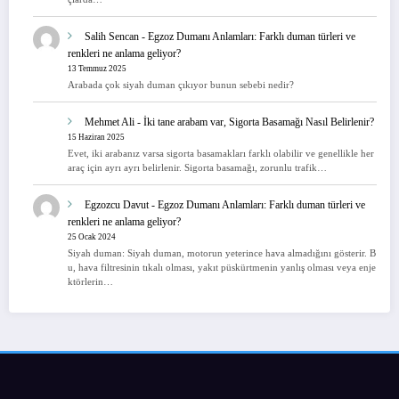
Salih Sencan
-
Egzoz Dumanı Anlamları: Farklı duman türleri ve
renkleri ne anlama geliyor?
13 Temmuz 2025
Arabada çok siyah duman çıkıyor bunun sebebi nedir?
Mehmet Ali
-
İki tane arabam var, Sigorta Basamağı Nasıl Belirlenir?
15 Haziran 2025
Evet, iki arabanız varsa sigorta basamakları farklı olabilir ve genellikle her
araç için ayrı ayrı belirlenir. Sigorta basamağı, zorunlu trafik…
Egzozcu Davut
-
Egzoz Dumanı Anlamları: Farklı duman türleri ve
renkleri ne anlama geliyor?
25 Ocak 2024
Siyah duman: Siyah duman, motorun yeterince hava almadığını gösterir. B
u, hava filtresinin tıkalı olması, yakıt püskürtmenin yanlış olması veya enje
ktörlerin…