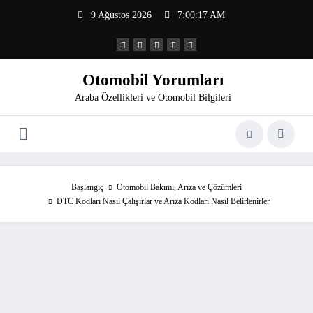
İçeriğe
9 Ağustos 2026
7:00:18 AM
atla
Otomobil Yorumları
Araba Özellikleri ve Otomobil Bilgileri
Başlangıç
Otomobil Bakımı, Arıza ve Çözümleri
DTC Kodları Nasıl Çalışırlar ve Arıza Kodları Nasıl Belirlenirler