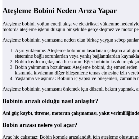
Ateşleme Bobini Neden Arıza Yapar
Ateşleme bobini, yoğun enerji akışı ve elektriksel yüklenme nedeniyle 
motorda ateşleme işlemi düzgün bir şekilde gerçekleşmez ve motor perfo
Ateşleme bobininin yanmasına neden olan birkaç yaygın sebep şunlar
Aşırı yüklenme: Ateşleme bobininin tasarlanan çalışma aralığını a
sistemine bağlı sorunlardan veya yanlış bağlantılardan kaynaklan
Bobin kıvılcım çıkışında bir sorun: Eğer bobinin kıvılcım çıkışı
Bobin yalıtımının bozulması: Ateşleme bobini, dış etmenlerden k
kısmında kıvılcımın diğer bileşenlerle temas etmesine izin vereb
Yaşlanma ve aşınma: Bobinin iç yapısı ve bileşenleri, zamanla no
Ateşleme bobininin yanmasını önlemek için düzenli bakım yapmak, arac
Bobinin arızalı olduğu nasıl anlaşılır?
Ani güç kaybı, titreme, motorun çalışmaması, yakıt verimliliğind
Bobin arızası nelere yol açar?
Araç hiç çalışmaz: Bobin komple arızalandığı için ateşleme oluşturam