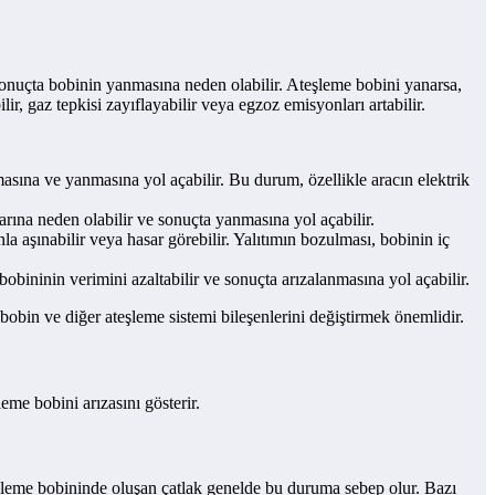
 sonuçta bobinin yanmasına neden olabilir. Ateşleme bobini yanarsa,
, gaz tepkisi zayıflayabilir veya egzoz emisyonları artabilir.
nmasına ve yanmasına yol açabilir. Bu durum, özellikle aracın elektrik
arına neden olabilir ve sonuçta yanmasına yol açabilir.
 aşınabilir veya hasar görebilir. Yalıtımın bozulması, bobinin iç
obininin verimini azaltabilir ve sonuçta arızalanmasına yol açabilir.
bin ve diğer ateşleme sistemi bileşenlerini değiştirmek önemlidir.
şleme bobini arızasını gösterir.
eşleme bobininde oluşan çatlak genelde bu duruma sebep olur. Bazı