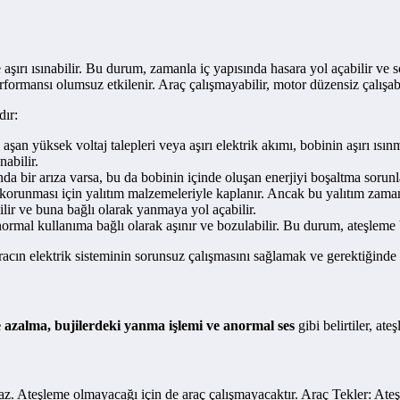
aşırı ısınabilir. Bu durum, zamanla iç yapısında hasara yol açabilir ve
rmansı olumsuz etkilenir. Araç çalışmayabilir, motor düzensiz çalışabilir
dır:
şan yüksek voltaj talepleri veya aşırı elektrik akımı, bobinin aşırı ısı
abilir.
nda bir arıza varsa, bu da bobinin içinde oluşan enerjiyi boşaltma sorunl
orunması için yalıtım malzemeleriyle kaplanır. Ancak bu yalıtım zamanla
ilir ve buna bağlı olarak yanmaya yol açabilir.
rmal kullanıma bağlı olarak aşınır ve bozulabilir. Bu durum, ateşleme b
ın elektrik sisteminin sorunsuz çalışmasını sağlamak ve gerektiğinde bo
e azalma, bujilerdeki yanma işlemi ve anormal ses
gibi belirtiler, ate
az. Ateşleme olmayacağı için de araç çalışmayacaktır. Araç Tekler: At