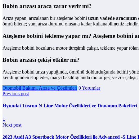
Bobin arızası araca zarar verir mi?
Arıza yapan, arızalanan bir ateşleme bobini
uzun vadede aracınızın 
ömrü bitene; yani arıza durumu oluşana kadar kullanabilmeniz içindir, 
Ateşleme bobini tekleme yapar mı? Ateşleme bobini arız
Ateşleme bobini bozulursa motor titreşimli çalışır, tekleme yapar rölant
Bobin arızası çekişi etkiler mi?
Ateşleme bobini arıza yaptığında, ömrünü doldurduğunda belirli yönte
kendiliğinden stop eder, marşa basıldığı anda motor geç ve zor çalışır,
Otomobil Bakımı, Arıza ve Çözümleri
0 Yorumlar
Previous post
Hyundai Tuscon N Line Motor Özellikleri ve Donanım Paketleri
Next post
2023 Audi A3 Sportback Motor Özellikleri ile Advanced -S Line