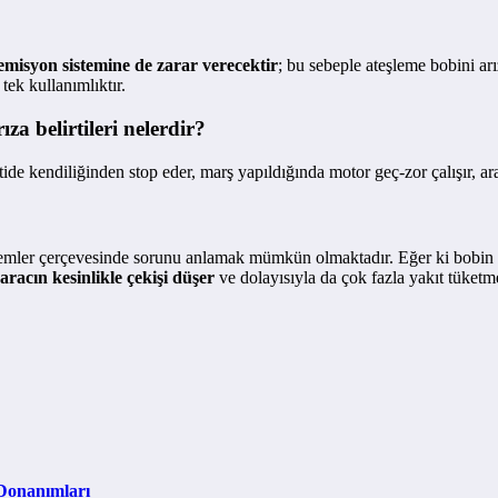
emisyon sistemine de zarar verecektir
; bu sebeple ateşleme bobini ar
tek kullanımlıktır.
a belirtileri nelerdir?
ide kendiliğinden stop eder, marş yapıldığında motor geç-zor çalışır, arab
mler çerçevesinde sorunu anlamak mümkün olmaktadır. Eğer ki bobin bozul
aracın kesinlikle çekişi düşer
ve dolayısıyla da çok fazla yakıt tüketm
 Donanımları